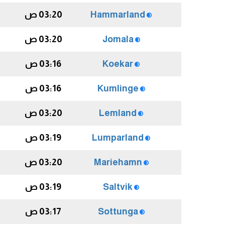
Hammarland
03:20 ص
Jomala
03:20 ص
Koekar
03:16 ص
Kumlinge
03:16 ص
Lemland
03:20 ص
Lumparland
03:19 ص
Mariehamn
03:20 ص
Saltvik
03:19 ص
Sottunga
03:17 ص