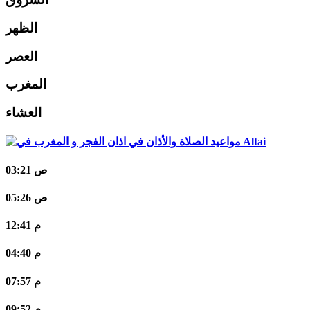
الظهر
العصر
المغرب
العشاء
Altai
03:21 ص
05:26 ص
12:41 م
04:40 م
07:57 م
09:52 م