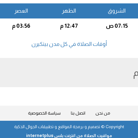
الشروق
الظهر
العصر
07:15 ص
12:47 م
03:56 م
أوقات الصلاة في كل مدن بيتكيرن
م
من نحن
اتصل بنا
سياسة الخصوصية
Copyright ©
تصميم و برمجة المواقع و تطبيقات الجوال الذكية
مواقيت الصلاة من انترنت بلس internetplus