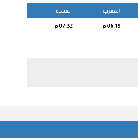
المغرب
العشاء
06:19 م
07:32 م