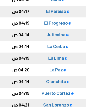
El Paraiso
04:17 ص
El Progreso
04:19 ص
Juticalpa
04:14 ص
La Ceiba
04:14 ص
La Lima
04:19 ص
La Paz
04:20 ص
Olanchito
04:14 ص
Puerto Cortez
04:19 ص
San Lorenzo
04:21 ص