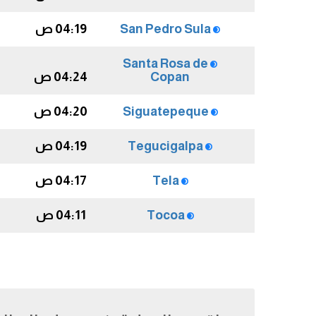
San Pedro Sula
04:19 ص
Santa Rosa de
Copan
04:24 ص
Siguatepeque
04:20 ص
Tegucigalpa
04:19 ص
Tela
04:17 ص
Tocoa
04:11 ص