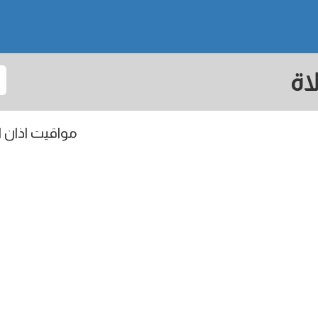
اة
مواقيت اذان ال