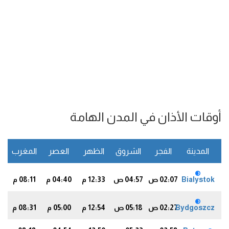
أوقات الأذان في المدن الهامة
المدينة
الفجر
الشروق
الظهر
العصر
المغرب
ا
Bialystok
02:07 ص
04:57 ص
12:33 م
04:40 م
08:11 م
5
Bydgoszcz
02:27 ص
05:18 ص
12:54 م
05:00 م
08:31 م
5