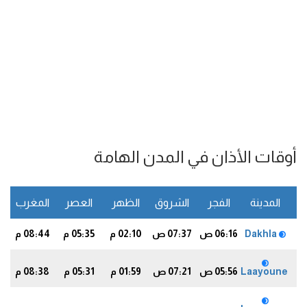
أوقات الأذان في المدن الهامة
المدينة
الفجر
الشروق
الظهر
العصر
المغرب
ا
Dakhla
06:16 ص
07:37 ص
02:10 م
05:35 م
08:44 م
0
Laayoune
05:56 ص
07:21 ص
01:59 م
05:31 م
08:38 م
7