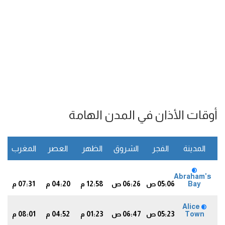
أوقات الأذان في المدن الهامة
المدينة
الفجر
الشروق
الظهر
العصر
المغرب
ا
Abraham's
Bay
05:06 ص
06:26 ص
12:58 م
04:20 م
07:31 م
6
Alice
Town
05:23 ص
06:47 ص
01:23 م
04:52 م
08:01 م
9