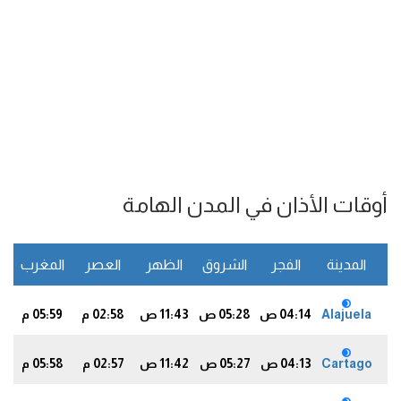
أوقات الأذان في المدن الهامة
المدينة
الفجر
الشروق
الظهر
العصر
المغرب
ا
Alajuela
04:14 ص
05:28 ص
11:43 ص
02:58 م
05:59 م
7
Cartago
04:13 ص
05:27 ص
11:42 ص
02:57 م
05:58 م
6