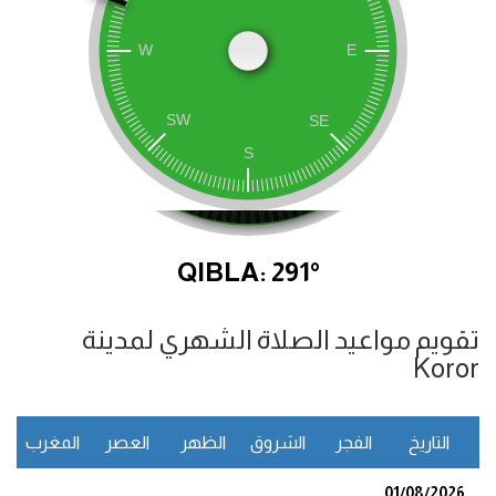
QIBLA: 291°
تقويم مواعيد الصلاة الشهري لمدينة
Koror
التاريخ
الفجر
الشروق
الظهر
العصر
المغرب
ا
01/08/2026