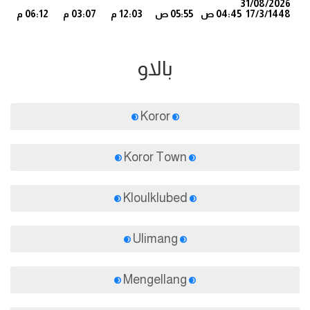
31/08/2026
17/3/1448
04:45 ص
05:55 ص
12:03 م
03:07 م
06:12 م
7
بالاو
Koror
Koror Town
Kloulklubed
Ulimang
Mengellang