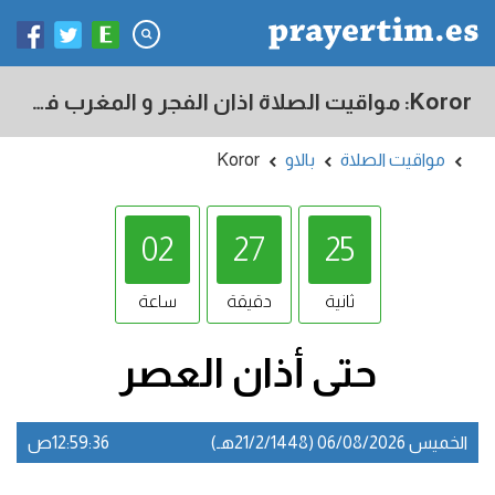
Koror: مواقيت الصلاة اذان الفجر و المغرب في اليوم - بالاو
مواقيت الصلاة
بالاو
Koror
02
27
24
ثانية
دقيقة
ساعة
حتى أذان
العصر
الخميس 06/08/2026 (21/2/1448هـ)
12:59:36ص