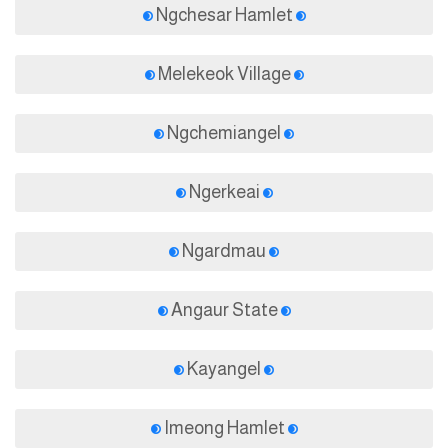
Ngchesar Hamlet
Melekeok Village
Ngchemiangel
Ngerkeai
Ngardmau
Angaur State
Kayangel
Imeong Hamlet