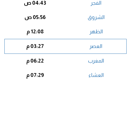
الفجر
04:43 ص
الشروق
05:56 ص
الظهر
12:08 م
العصر
03:27 م
المغرب
06:22 م
العشاء
07:29 م