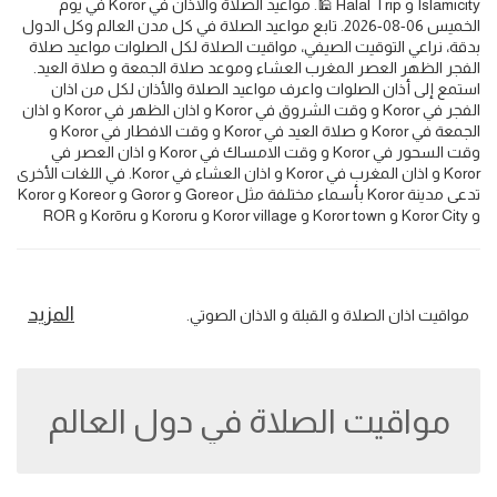
Islamicity و Halal Trip 🕌. مواعيد الصلاة والأذان في Koror في يوم
الخميس 06-08-2026. تابع مواعيد الصلاة في كل مدن العالم وكل الدول
بدقة، نراعي التوقيت الصيفي، مواقيت الصلاة لكل الصلوات مواعيد صلاة
الفجر الظهر العصر المغرب العشاء وموعد صلاة الجمعة و صلاة العيد.
استمع إلى أذان الصلوات واعرف مواعيد الصلاة والأذان لكل من اذان
الفجر في Koror و وقت الشروق في Koror و اذان الظهر في Koror و اذان
الجمعة في Koror و صلاة العيد في Koror و وقت الافطار في Koror و
وقت السحور في Koror و وقت الامساك في Koror و اذان العصر في
Koror و اذان المغرب في Koror و اذان العشاء في Koror. في اللغات الأخرى
تدعى مدينة Koror بأسماء مختلفة مثل Goreor و Goror و Koreor و Koror
و Koror City و Koror town و Koror village و Kororu و Korōru و ROR
المزيد
مواقيت اذان الصلاة و القبلة و الاذان الصوتي.
مواقيت الصلاة في دول العالم