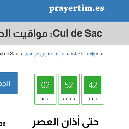
مواقيت الصلاة
ساينت مارتن هولندي
ul de Sac
الجمعة /08/2026
02
52
41
ثانية
دقيقة
ساعة
حتى أذان
العصر
:36