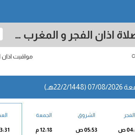
Cul de Sac: مواقيت الصلاة اذان الفجر و المغرب في اليوم - ساينت مارتن هولندي
مواقيت اذان ال
C
07 (22/2/1448هـ)
الفجر
الشروق
الجمعة
الع
04 ص
05:53 ص
12:18 م
03:31 