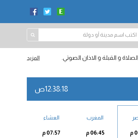
صلاة و القبلة و الاذان الصوتي.
المزيد
12:38:19ص
صر
المغرب
العشاء
م
06:45 م
07:57 م