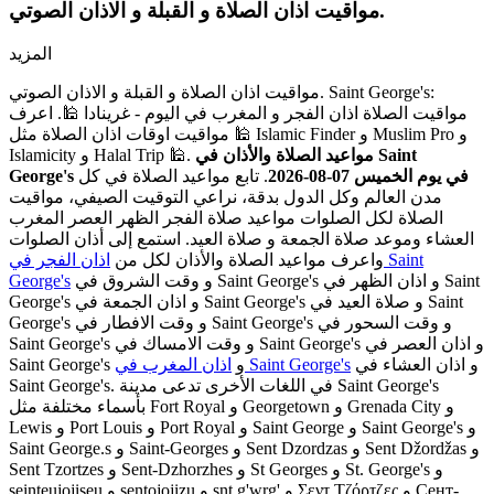
مواقيت اذان الصلاة و القبلة و الاذان الصوتي.
المزيد
مواقيت اذان الصلاة و القبلة و الاذان الصوتي. Saint George's:
مواقيت الصلاة اذان الفجر و المغرب في اليوم - غرينادا 🕌. اعرف
مواقيت اوقات اذان الصلاة مثل 🕌 Islamic Finder و Muslim Pro و
مواعيد الصلاة والأذان في Saint
Islamicity و Halal Trip 🕌.
George's في يوم الخميس 07-08-2026
. تابع مواعيد الصلاة في كل
مدن العالم وكل الدول بدقة، نراعي التوقيت الصيفي، مواقيت
الصلاة لكل الصلوات مواعيد صلاة الفجر الظهر العصر المغرب
العشاء وموعد صلاة الجمعة و صلاة العيد. استمع إلى أذان الصلوات
واعرف مواعيد الصلاة والأذان لكل من
اذان الفجر في Saint
و وقت الشروق في Saint George's و اذان الظهر في Saint
George's
George's و اذان الجمعة في Saint George's و صلاة العيد في Saint
George's و وقت الافطار في Saint George's و وقت السحور في
Saint George's و وقت الامساك في Saint George's و اذان العصر في
و اذان العشاء في
اذان المغرب في Saint George's
Saint George's و
Saint George's. في اللغات الأخرى تدعى مدينة Saint George's
بأسماء مختلفة مثل Fort Royal و Georgetown و Grenada City و
Lewis و Port Louis و Port Royal و Saint George و Saint George's و
Saint George.s و Saint-Georges و Sent Dzordzas و Sent Džordžas و
Sent Tzortzes و Sent-Dzhorzhes و St Georges و St. George's و
seinteujojiseu و sentojojizu و snt g'wrg' و Σεντ Τζόρτζες و Сент-