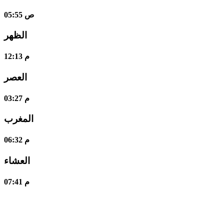
05:55 ص
الظهر
12:13 م
العصر
03:27 م
المغرب
06:32 م
العشاء
07:41 م