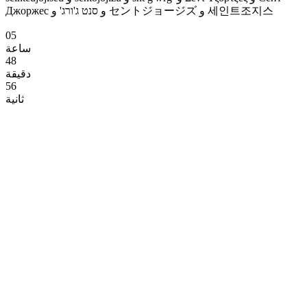
Джоржес و סנט ג'ורג' و セントジョージズ و 세인트조지스
05
ساعة
48
دقيقة
55
ثانية