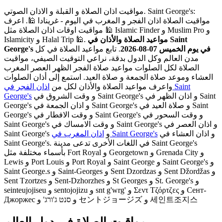
مواقيت اذان الصلاة و القبلة و الاذان الصوتي. Saint George's:
مواقيت الصلاة اذان الفجر و المغرب في اليوم - غرينادا 🕌. اعرف
مواقيت اوقات اذان الصلاة مثل 🕌 Islamic Finder و Muslim Pro و
مواعيد الصلاة والأذان في Saint
Islamicity و Halal Trip 🕌.
George's في يوم الخميس 07-08-2026
. تابع مواعيد الصلاة في كل
مدن العالم وكل الدول بدقة، نراعي التوقيت الصيفي، مواقيت
الصلاة لكل الصلوات مواعيد صلاة الفجر الظهر العصر المغرب
العشاء وموعد صلاة الجمعة و صلاة العيد. استمع إلى أذان الصلوات
واعرف مواعيد الصلاة والأذان لكل من
اذان الفجر في Saint
و وقت الشروق في Saint George's و اذان الظهر في Saint
George's
George's و اذان الجمعة في Saint George's و صلاة العيد في Saint
George's و وقت الافطار في Saint George's و وقت السحور في
Saint George's و وقت الامساك في Saint George's و اذان العصر في
و اذان العشاء في
اذان المغرب في Saint George's
Saint George's و
Saint George's. في اللغات الأخرى تدعى مدينة Saint George's
بأسماء مختلفة مثل Fort Royal و Georgetown و Grenada City و
Lewis و Port Louis و Port Royal و Saint George و Saint George's و
Saint George.s و Saint-Georges و Sent Dzordzas و Sent Džordžas و
Sent Tzortzes و Sent-Dzhorzhes و St Georges و St. George's و
seinteujojiseu و sentojojizu و snt g'wrg' و Σεντ Τζόρτζες و Сент-
Джоржес و סנט ג'ורג' و セントジョージズ و 세인트조지스