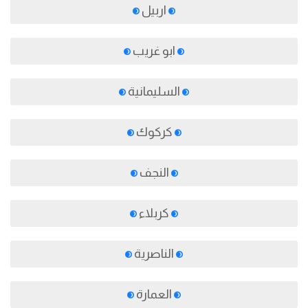
اربيل
ابو غريب
السليمانية
كركوك
النجف
كربلاء
الناصرية
العمارة