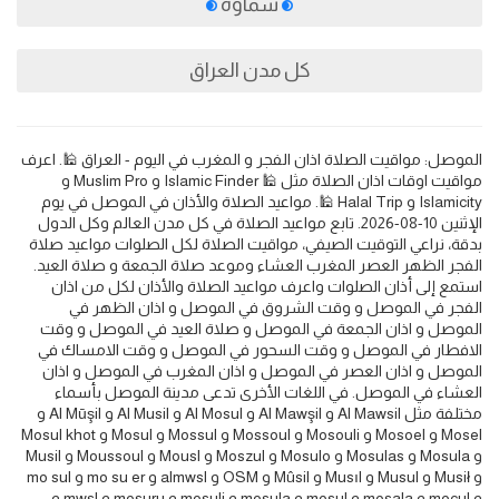
سماوة
كل مدن العراق
الموصل: مواقيت الصلاة اذان الفجر و المغرب في اليوم - العراق 🕌. اعرف
مواقيت اوقات اذان الصلاة مثل 🕌 Islamic Finder و Muslim Pro و
Islamicity و Halal Trip 🕌. مواعيد الصلاة والأذان في الموصل في يوم
الإثنين 10-08-2026. تابع مواعيد الصلاة في كل مدن العالم وكل الدول
بدقة، نراعي التوقيت الصيفي، مواقيت الصلاة لكل الصلوات مواعيد صلاة
الفجر الظهر العصر المغرب العشاء وموعد صلاة الجمعة و صلاة العيد.
استمع إلى أذان الصلوات واعرف مواعيد الصلاة والأذان لكل من اذان
الفجر في الموصل و وقت الشروق في الموصل و اذان الظهر في
الموصل و اذان الجمعة في الموصل و صلاة العيد في الموصل و وقت
الافطار في الموصل و وقت السحور في الموصل و وقت الامساك في
الموصل و اذان العصر في الموصل و اذان المغرب في الموصل و اذان
العشاء في الموصل. في اللغات الأخرى تدعى مدينة الموصل بأسماء
مختلفة مثل Al Mawsil و Al Mawşil و Al Mosul و Al Musil و Al Mūşil و
Mosel و Mosoel و Mosouli و Mossoul و Mossul و Mosul و Mosul khot
و Mosula و Mosulas و Mosulo و Moszul و Mousl و Moussoul و Musil
و Musił و Musul و Musıl و Mûsil و OSM و almwsl و mo su er و mo sul
و mocul و mosala و mosul و mosula و mosuli و mosuru و mwsl و