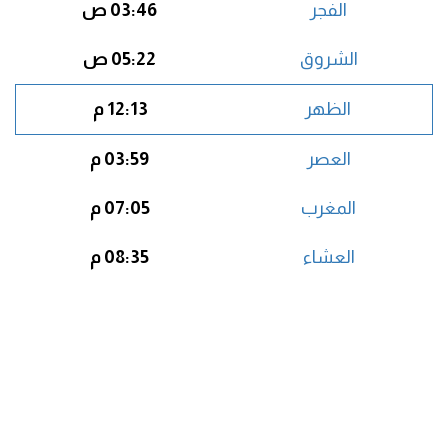
الفجر
03:46 ص
الشروق
05:22 ص
الظهر
12:13 م
العصر
03:59 م
المغرب
07:05 م
العشاء
08:35 م