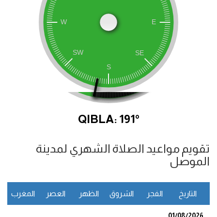
QIBLA: 191°
تقويم مواعيد الصلاة الشهري لمدينة
الموصل
التاريخ
الفجر
الشروق
الظهر
العصر
المغرب
ا
01/08/2026