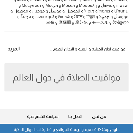
mwswl و mwsڵ و Μοσούλη و Мосeл و Мосул و Мосул хот و
Մոսուլ و מאסול و מוסול و الموصل و موسڵ و موصل و موصول و
مووسڵ و ܡܘܨܠ و मोसुल و ਮੋਸਲ و மோசுல் و മൊസൂൾ و โมซูล و
მოსული و モースル و 摩苏尔 و 摩蘇爾 و 모술
المزيد
مواقيت اذان الصلاة و القبلة و الاذان الصوتي.
مواقيت الصلاة في دول العالم
من نحن
اتصل بنا
سياسة الخصوصية
Copyright ©
تصميم و برمجة المواقع و تطبيقات الجوال الذكية