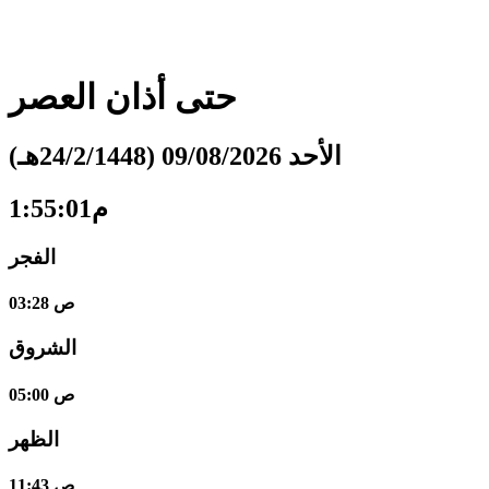
حتى أذان
العصر
الأحد 09/08/2026 (24/2/1448هـ)
1:55:02م
الفجر
03:28 ص
الشروق
05:00 ص
الظهر
11:43 ص