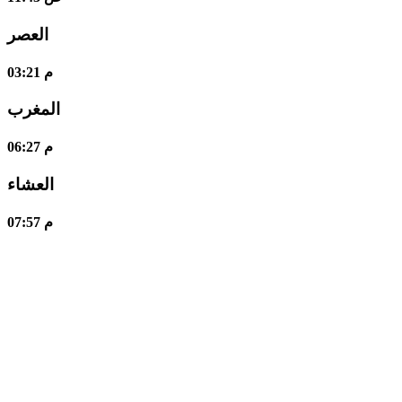
العصر
03:21 م
المغرب
06:27 م
العشاء
07:57 م