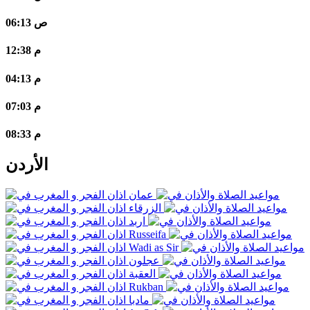
06:13 ص
12:38 م
04:13 م
07:03 م
08:33 م
الأردن
عمان
الزرقاء
اربد
Russeifa
Wadi as Sir
عجلون
العقبة
Rukban
مادبا