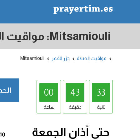
مواقيت الصلاة
جزر القمر
Mitsamiouli
الجمعة /08/2026
00
43
32
ثانية
دقيقة
ساعة
حتى أذان
الجمعة
:10