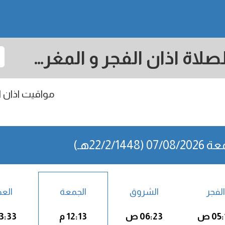
Mitsamiouli: مواقيت الصلاة اذان الفجر و المغرب في اليوم - جزر القمر
مواقيت اذان ال
07 (22/2/1448هـ)
الفجر
الشروق
الجمعة
الع
05 ص
06:23 ص
12:13 م
03:33 