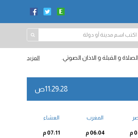
صلاة و القبلة و الاذان الصوتي.
المزيد
11:29:29ص
صر
المغرب
العشاء
م
06:04 م
07:11 م