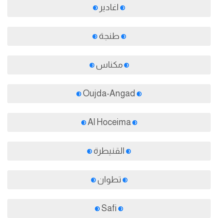
اغادير
طنجة
مكناس
Oujda-Angad
Al Hoceima
القنيطرة
تطوان
Safi