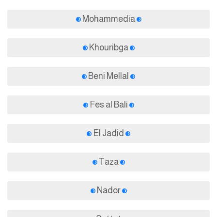
Mohammedia
Khouribga
Beni Mellal
Fes al Bali
El Jadid
Taza
Nador