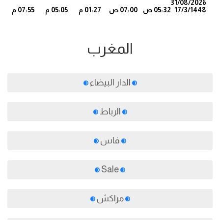
31/08/2026
17/3/1448
05:32 ص
07:00 ص
01:27 م
05:05 م
07:55 م
6
المغرب
الدار البيضاء
الرباط
فاس
Sale
مراكش