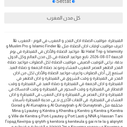
Settat
كل مدن المغرب
القنيطرة: مواقيت الصلاة اذان الفجر و المغرب في اليوم - المغرب 🕌.
اعرف مواقيت اوقات اذان الصلاة مثل 🕌 Islamic Finder و Muslim Pro و
Islamicity و Halal Trip 🕌. مواعيد الصلاة والأذان في القنيطرة في يوم
الجمعة 07-08-2026. تابع مواعيد الصلاة في كل مدن العالم وكل الدول
بدقة، نراعي التوقيت الصيفي، مواقيت الصلاة لكل الصلوات مواعيد صلاة
الفجر الظهر العصر المغرب العشاء وموعد صلاة الجمعة و صلاة العيد.
استمع إلى أذان الصلوات واعرف مواعيد الصلاة والأذان لكل من اذان
الفجر في القنيطرة و وقت الشروق في القنيطرة و اذان الظهر في
القنيطرة و اذان الجمعة في القنيطرة و صلاة العيد في القنيطرة و وقت
الافطار في القنيطرة و وقت السحور في القنيطرة و وقت الامساك في
القنيطرة و اذان العصر في القنيطرة و اذان المغرب في القنيطرة و اذان
العشاء في القنيطرة. في اللغات الأخرى تدعى مدينة القنيطرة بأسماء
مختلفة مثل Al Qunaytirah و Al Qunayţirah و Al-Kunajtira و Gorad
Kenitra و Kenitra و Kenitro و Khenifra و Kénitra و Lyautey و Mina
Hassan Tani و NNA و Port Laoti و Port-Lyautey و Ville de Kenitra و
alqnytrt و gai ni te la و keniteula و kenitora و qnytrh و Горад Кенітра
و Кенитра و Кенитра қаласы و אל-קניטרה و القنيطرة و قنیطره و