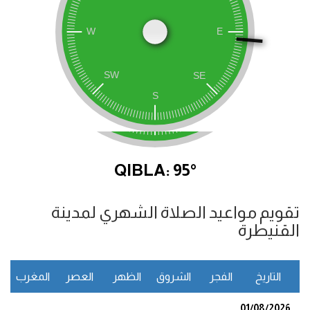
QIBLA: 95°
تقويم مواعيد الصلاة الشهري لمدينة
القنيطرة
التاريخ
الفجر
الشروق
الظهر
العصر
المغرب
ا
01/08/2026