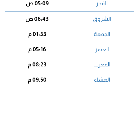
الفجر
05:09 ص
الشروق
06:43 ص
الجمعة
01:33 م
العصر
05:16 م
المغرب
08:23 م
العشاء
09:50 م