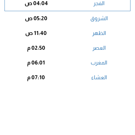
الفجر
04:04 ص
الشروق
05:20 ص
الظهر
11:40 ص
العصر
02:50 م
المغرب
06:01 م
العشاء
07:10 م