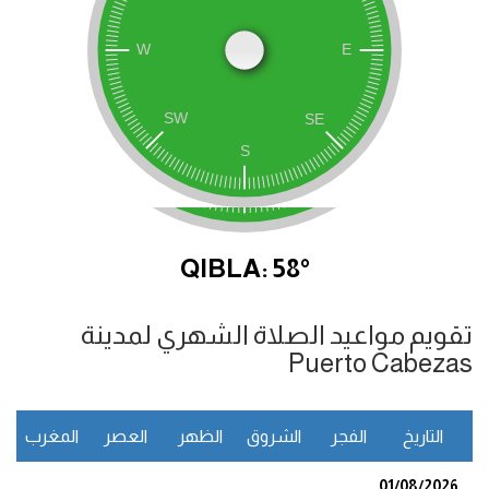
QIBLA: 58°
تقويم مواعيد الصلاة الشهري لمدينة
Puerto Cabezas
التاريخ
الفجر
الشروق
الظهر
العصر
المغرب
ا
01/08/2026