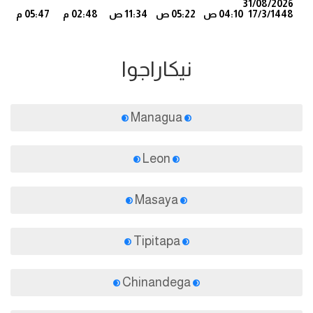
31/08/2026
17/3/1448
04:10 ص
05:22 ص
11:34 ص
02:48 م
05:47 م
4
نيكاراجوا
Managua
Leon
Masaya
Tipitapa
Chinandega