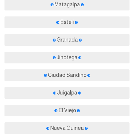
Matagalpa
Esteli
Granada
Jinotega
Ciudad Sandino
Juigalpa
El Viejo
Nueva Guinea