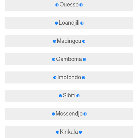
Ouesso
Loandjili
Madingou
Gamboma
Impfondo
Sibiti
Mossendjo
Kinkala