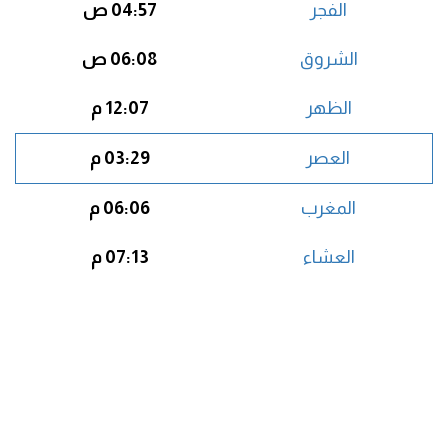
الفجر
04:57 ص
الشروق
06:08 ص
الظهر
12:07 م
العصر
03:29 م
المغرب
06:06 م
العشاء
07:13 م