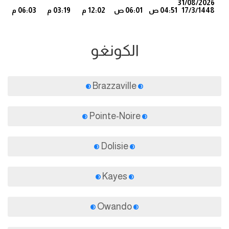
31/08/2026
17/3/1448
04:51 ص
06:01 ص
12:02 م
03:19 م
06:03 م
8
الكونغو
Brazzaville
Pointe-Noire
Dolisie
Kayes
Owando