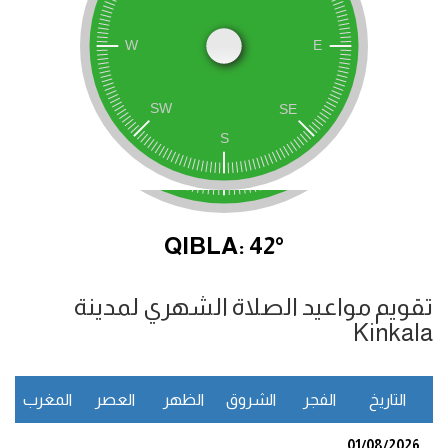
QIBLA: 42°
تقويم مواعيد الصلاة الشهري لمدينة
Kinkala
التاريخ
الفجر
الشروق
الظهر
العصر
المغرب
ا
01/08/2026