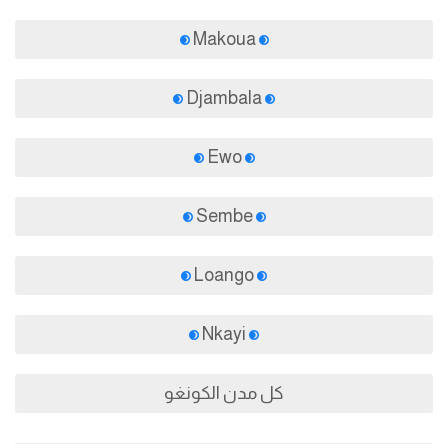
Makoua
Djambala
Ewo
Sembe
Loango
Nkayi
كل مدن الكونغو