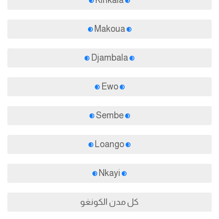
Kinkala
Makoua
Djambala
Ewo
Sembe
Loango
Nkayi
كل مدن الكونغو