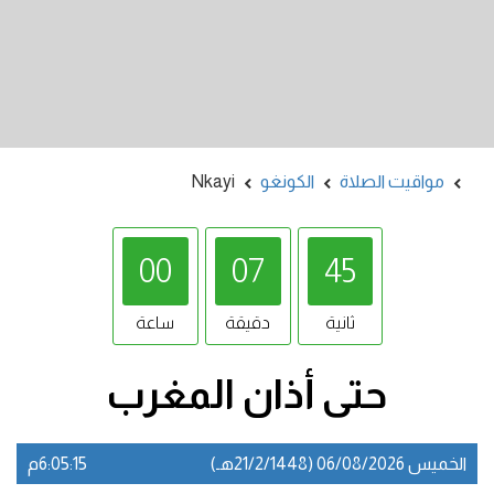
مواقيت الصلاة
الكونغو
Nkayi
00
07
45
ثانية
دقيقة
ساعة
حتى أذان
المغرب
الخميس 06/08/2026 (21/2/1448هـ)
6:05:16م