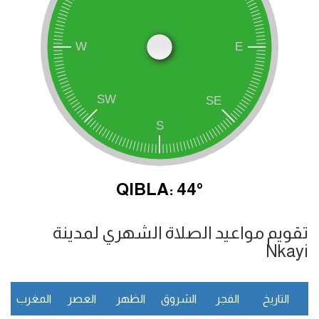
QIBLA: 44°
تقويم مواعيد الصلاة الشهري لمدينة
Nkayi
التاريخ
الفجر
الشروق
الظهر
العصر
المغرب
ا