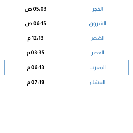
الفجر
05:03 ص
الشروق
06:15 ص
الظهر
12:13 م
العصر
03:35 م
المغرب
06:13 م
العشاء
07:19 م