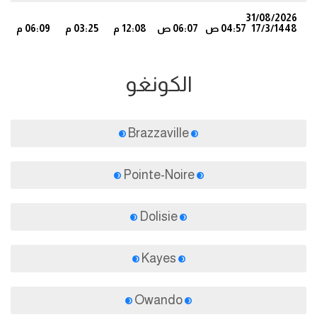
31/08/2026
17/3/1448
04:57 ص
06:07 ص
12:08 م
03:25 م
06:09 م
4
الكونغو
Brazzaville
Pointe-Noire
Dolisie
Kayes
Owando