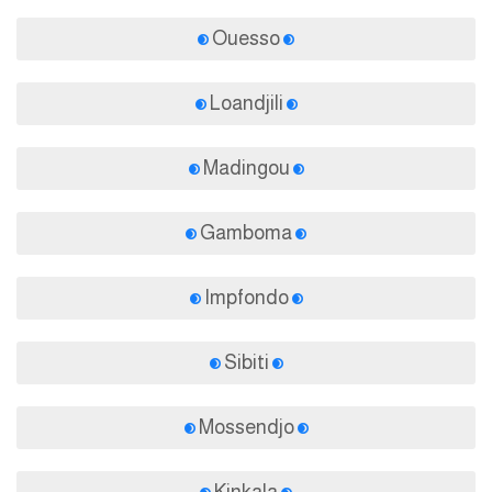
Ouesso
Loandjili
Madingou
Gamboma
Impfondo
Sibiti
Mossendjo