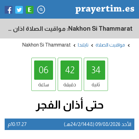
Nakhon Si Thammarat: مواقيت الصلاة اذان الفجر و المغرب في اليوم - تايلندا
مواقيت الصلاة
تايلندا
Nakhon Si Thammarat
06
42
33
ثانية
دقيقة
ساعة
حتى أذان
الفجر
الأحد 09/08/2026 (24/2/1448هـ)
10:17:27م