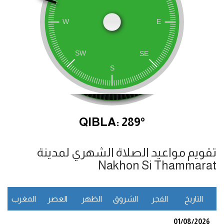
QIBLA: 289°
تقويم مواعيد الصلاة الشهري لمدينة
Nakhon Si Thammarat
التاريخ
الفجر
الشروق
الظهر
العصر
المغرب
ا
01/08/2026