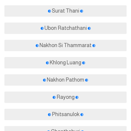
Surat Thani
Ubon Ratchathani
Nakhon Si Thammarat
Khlong Luang
Nakhon Pathom
Rayong
Phitsanulok