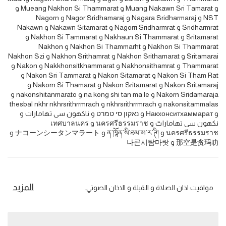
و Muang Nakawn Sri Tamarat و Mueang Nakhon Si Thammarat و
NST و Nagara Sridharmaraj و Nagor Sridhamaraj و Nagorn
Sridharmrat و Nagorri Sridharmrat و Nakawn Sitamarat و Nakawn
Sritamarat و Nakhaun Si Thammarat و Nakhon Si Tammarat و
Nakhon Si Thammarat و Nakhon Si Thammarht و Nakhon
Sritamarai و Nakhon Srithamarat و Nakhon Srithamrat و Nakhon Szi
Thammarat و Nakhonsithamrat و Nakkhonsitkhammarat و Nakon و
Nakon Si Tham Rat و Nakon Sitamarat و Nakon Sri Tammarat و
Nakon Sritamaraj و Nakon Sritamarat و Nakorn Si Thamarat و
Nakorn Sridamaraja و na kong shi tan ma le و nakonshitanmarato و
nakonsitammalas و nkhrsrithrrmrach و thesbal nkhr nkhrsrithrrmrach
و Накхонситхаммарат و נאקון סי טמרט و ناکھون سی تھامارات و
نکھون سی تھاماراٹ و นครศรีธรรมราช و เทศบาลนคร
นครศรีธรรมราช و ན་ཁཱོན་སི་ཐམ་མ་ར་ཊི། و ナコーンシータンマラート و
那空是贪玛叻 و 나콘시탐마랏
المزيد
مواقيت اذان الصلاة و القبلة و الاذان الصوتي.