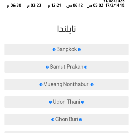
31/08/2026
17/3/1448
05:02 ص
06:12 ص
12:21 م
03:23 م
06:30 م
6
تايلندا
Bangkok
Samut Prakan
Mueang Nonthaburi
Udon Thani
Chon Buri