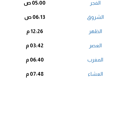
الفجر
05:00 ص
الشروق
06:13 ص
الظهر
12:26 م
العصر
03:42 م
المغرب
06:40 م
العشاء
07:48 م