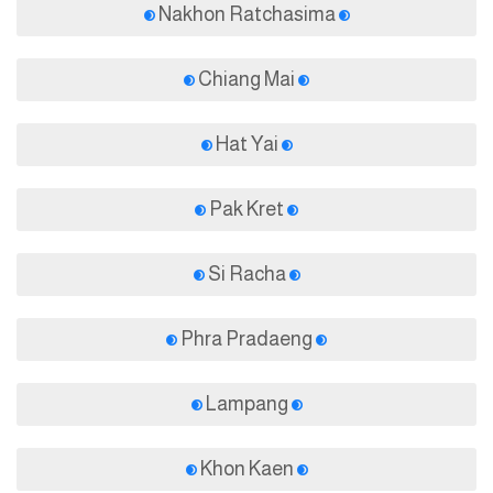
Nakhon Ratchasima
Chiang Mai
Hat Yai
Pak Kret
Si Racha
Phra Pradaeng
Lampang
Khon Kaen