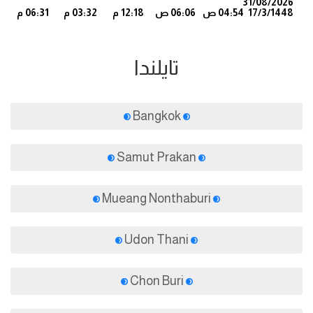
31/08/2026
17/3/1448
04:54 ص
06:06 ص
12:18 م
03:32 م
06:31 م
8
تايلندا
Bangkok
Samut Prakan
Mueang Nonthaburi
Udon Thani
Chon Buri