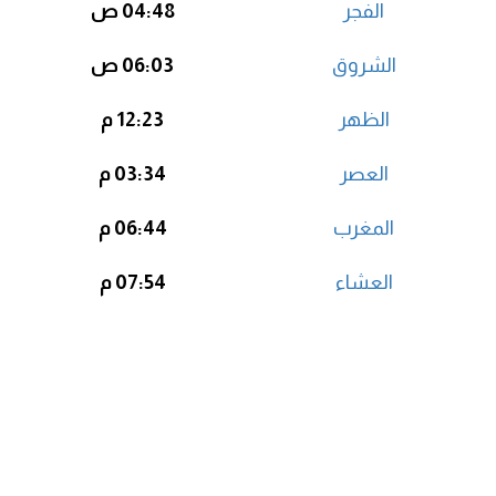
الفجر
04:48 ص
الشروق
06:03 ص
الظهر
12:23 م
العصر
03:34 م
المغرب
06:44 م
العشاء
07:54 م