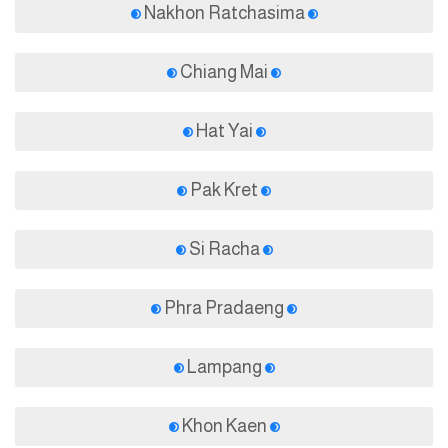
Nakhon Ratchasima
Chiang Mai
Hat Yai
Pak Kret
Si Racha
Phra Pradaeng
Lampang
Khon Kaen