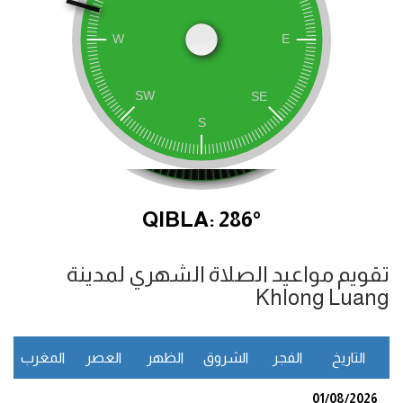
QIBLA: 286°
تقويم مواعيد الصلاة الشهري لمدينة
Khlong Luang
التاريخ
الفجر
الشروق
الظهر
العصر
المغرب
ا
01/08/2026