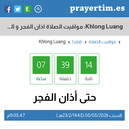
Khlong Luang: مواقيت الصلاة اذان الفجر و المغرب في اليوم - تايلندا
مواقيت الصلاة
تايلندا
Khlong Luang
07
39
13
ثانية
دقيقة
ساعة
حتى أذان
الفجر
السبت 08/08/2026 (23/2/1448هـ)
9:08:47م