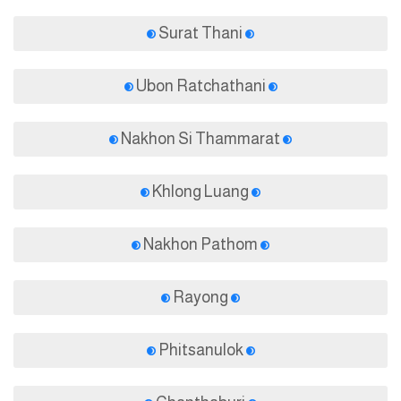
Surat Thani
Ubon Ratchathani
Nakhon Si Thammarat
Khlong Luang
Nakhon Pathom
Rayong
Phitsanulok