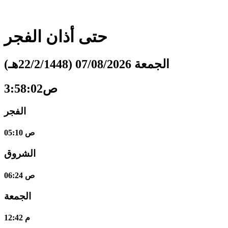
حتى أذان
الفجر
الجمعة 07/08/2026 (22/2/1448هـ)
3:58:03ص
الفجر
05:10 ص
الشروق
06:24 ص
الجمعة
12:42 م