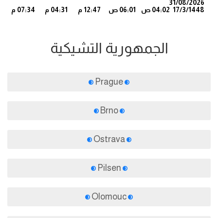
31/08/2026
17/3/1448
04:02 ص
06:01 ص
12:47 م
04:31 م
07:34 م
4
الجمهورية التشيكية
Prague
Brno
Ostrava
Pilsen
Olomouc