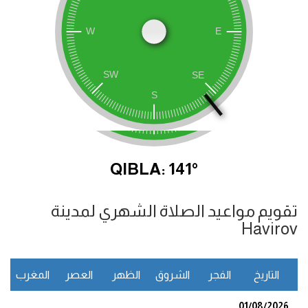
QIBLA: 141°
تقويم مواعيد الصلاة الشهري لمدينة
Havirov
التاريخ
الفجر
الشروق
الظهر
العصر
المغرب
ا
01/08/2026