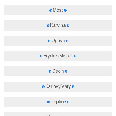
Most
Karvina
Opava
Frydek-Mistek
Decin
Karlovy Vary
Teplice