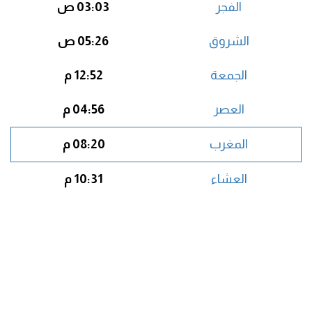
الفجر
03:03 ص
الشروق
05:26 ص
الجمعة
12:52 م
العصر
04:56 م
المغرب
08:20 م
العشاء
10:31 م