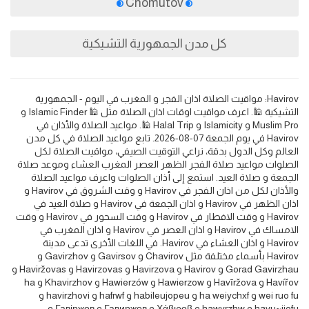
Chomutov
كل مدن الجمهورية التشيكية
Havirov: مواقيت الصلاة اذان الفجر و المغرب في اليوم - الجمهورية
التشيكية 🕌. اعرف مواقيت اوقات اذان الصلاة مثل 🕌 Islamic Finder و
Muslim Pro و Islamicity و Halal Trip 🕌. مواعيد الصلاة والأذان في
Havirov في يوم الجمعة 07-08-2026. تابع مواعيد الصلاة في كل مدن
العالم وكل الدول بدقة، نراعي التوقيت الصيفي، مواقيت الصلاة لكل
الصلوات مواعيد صلاة الفجر الظهر العصر المغرب العشاء وموعد صلاة
الجمعة و صلاة العيد. استمع إلى أذان الصلوات واعرف مواعيد الصلاة
والأذان لكل من اذان الفجر في Havirov و وقت الشروق في Havirov و
اذان الظهر في Havirov و اذان الجمعة في Havirov و صلاة العيد في
Havirov و وقت الافطار في Havirov و وقت السحور في Havirov و وقت
الامساك في Havirov و اذان العصر في Havirov و اذان المغرب في
Havirov و اذان العشاء في Havirov. في اللغات الأخرى تدعى مدينة
Havirov بأسماء مختلفة مثل Chavirov و Gavirsov و Gavirzhov و
Gorad Gavirzhau و Havirov و Havirzova و Havirzovas و Haviržovas و
Havířov و Havīržova و Hawierzow و Hawierzów و Khavirzhov و ha
wei ruo fu و ha weiychxf و habileujopeu و hafrwf و havirzhovi و
havu~ijofu و hawyrzhw و Χάβιροβ و Гавиржов و Гавіржов و