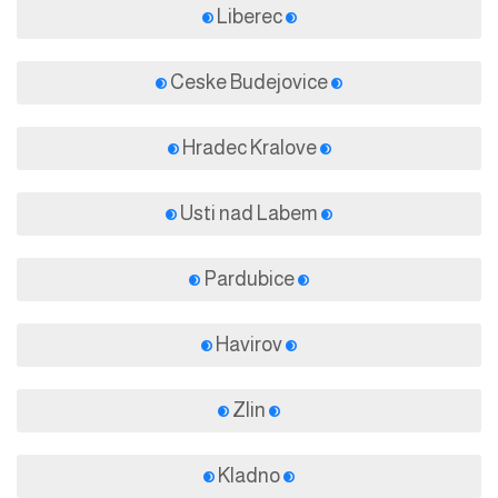
Liberec
Ceske Budejovice
Hradec Kralove
Usti nad Labem
Pardubice
Havirov
Zlin
Kladno