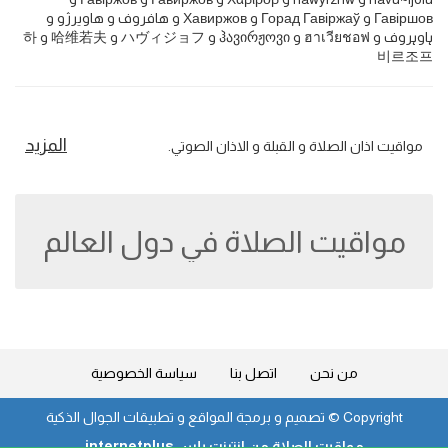
Гавіршов و Горад Гавіржаў و Хавиржов و هافروف و هاویرژو و
ہاوہروف و ฮาเวียชอฟ و ჰავირჟოვი و ハヴィジョフ و 哈维若夫 و 하
비르조프
المزيد
مواقيت اذان الصلاة و القبلة و الاذان الصوتي.
مواقيت الصلاة في دول العالم
من نحن
اتصل بنا
سياسة الخصوصية
Copyright ©
تصميم و برمجة المواقع و تطبيقات الجوال الذكية
مواقيت الصلاة من انترنت بلس internetplus