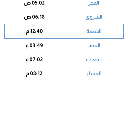
الفجر
05:02 ص
الشروق
06:18 ص
الجمعة
12:40 م
العصر
03:49 م
المغرب
07:02 م
العشاء
08:12 م