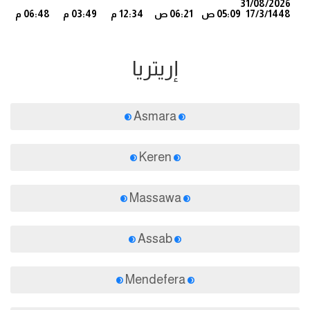
31/08/2026
17/3/1448
05:09 ص
06:21 ص
12:34 م
03:49 م
06:48 م
5
إريتريا
Asmara
Keren
Massawa
Assab
Mendefera