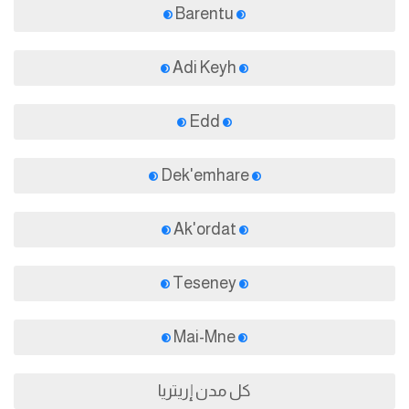
Barentu
Adi Keyh
Edd
Dek'emhare
Ak'ordat
Teseney
Mai-Mne
كل مدن إريتريا