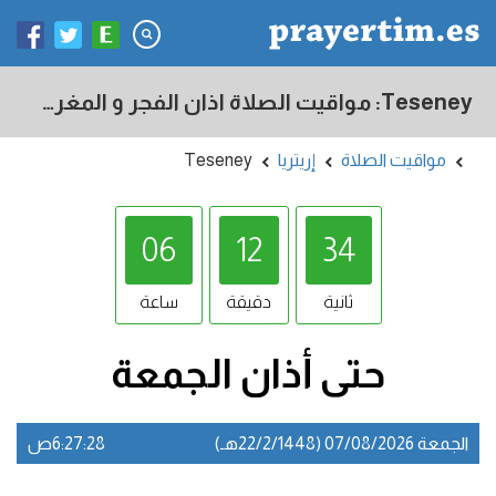
Teseney: مواقيت الصلاة اذان الفجر و المغرب في اليوم - إريتريا
مواقيت الصلاة
إريتريا
Teseney
06
12
33
ثانية
دقيقة
ساعة
حتى أذان
الجمعة
الجمعة 07/08/2026 (22/2/1448هـ)
6:27:29ص