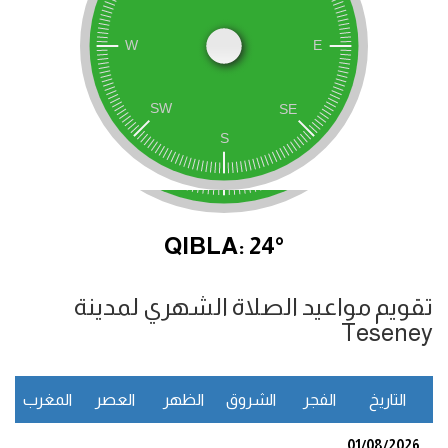
QIBLA: 24°
تقويم مواعيد الصلاة الشهري لمدينة
Teseney
التاريخ
الفجر
الشروق
الظهر
العصر
المغرب
ا
01/08/2026