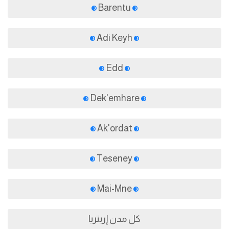
Barentu
Adi Keyh
Edd
Dek'emhare
Ak'ordat
Teseney
Mai-Mne
كل مدن إريتريا