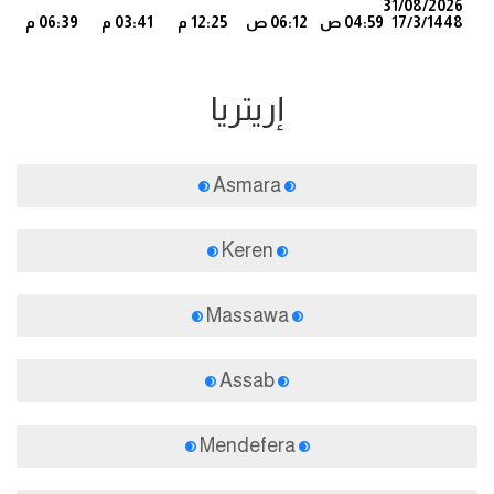
31/08/2026
17/3/1448
04:59 ص
06:12 ص
12:25 م
03:41 م
06:39 م
6
إريتريا
Asmara
Keren
Massawa
Assab
Mendefera