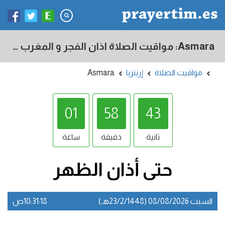
Asmara: مواقيت الصلاة اذان الفجر و المغرب في اليوم - إريتريا
مواقيت الصلاة
إريتريا
Asmara
01
58
42
ثانية
دقيقة
ساعة
حتى أذان
الظهر
السبت 08/08/2026 (23/2/1448هـ)
10:31:19ص