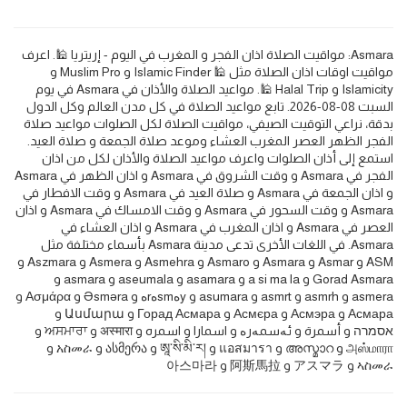
Asmara: مواقيت الصلاة اذان الفجر و المغرب في اليوم - إريتريا 🕌. اعرف
مواقيت اوقات اذان الصلاة مثل 🕌 Islamic Finder و Muslim Pro و
Islamicity و Halal Trip 🕌. مواعيد الصلاة والأذان في Asmara في يوم
السبت 08-08-2026. تابع مواعيد الصلاة في كل مدن العالم وكل الدول
بدقة، نراعي التوقيت الصيفي، مواقيت الصلاة لكل الصلوات مواعيد صلاة
الفجر الظهر العصر المغرب العشاء وموعد صلاة الجمعة و صلاة العيد.
استمع إلى أذان الصلوات واعرف مواعيد الصلاة والأذان لكل من اذان
الفجر في Asmara و وقت الشروق في Asmara و اذان الظهر في Asmara
و اذان الجمعة في Asmara و صلاة العيد في Asmara و وقت الافطار في
Asmara و وقت السحور في Asmara و وقت الامساك في Asmara و اذان
العصر في Asmara و اذان المغرب في Asmara و اذان العشاء في
Asmara. في اللغات الأخرى تدعى مدينة Asmara بأسماء مختلفة مثل
ASM و Asmar و Asmara و Asmaro و Asmehra و Asmera و Aszmara و
Gorad Asmara و a si ma la و asamara و aseumala و asmara و
asmera و asmrh و asmrt و asumara و yەsmەrە و Əsməra و Ασμάρα و
Асмара و Асмэра و Асмєра و Горад Асмара و Ասմարա و
אסמרה و أسمرة و ئەسمەرە و اسمارا و اسمره و अस्मारा و ਅਸਮਾਰਾ و
அஸ்மாரா و അസ്മാറ و แอสมารา و ཨཱ་སི་མི་ར། و ასმერა و አስመራ و
ኣስመራ و アスマラ و 阿斯馬拉 و 아스마라