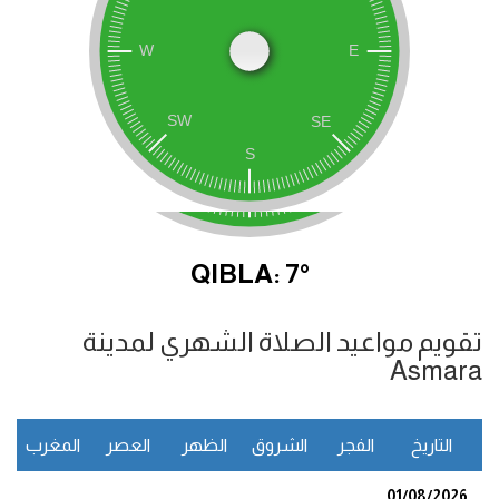
QIBLA: 7°
تقويم مواعيد الصلاة الشهري لمدينة
Asmara
التاريخ
الفجر
الشروق
الظهر
العصر
المغرب
ا
01/08/2026