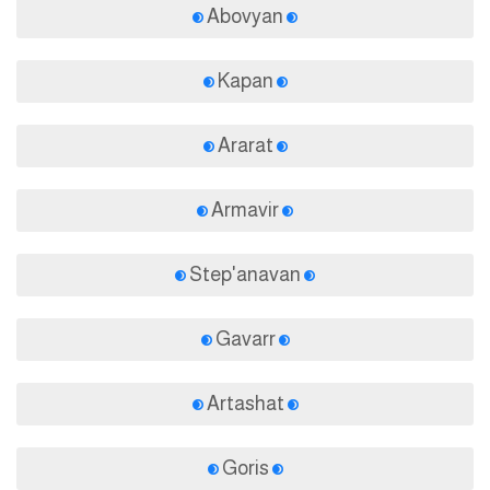
Abovyan
Kapan
Ararat
Armavir
Step'anavan
Gavarr
Artashat
Goris