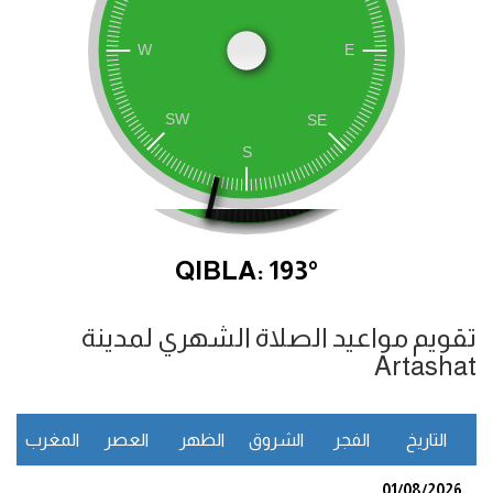
QIBLA: 193°
تقويم مواعيد الصلاة الشهري لمدينة
Artashat
التاريخ
الفجر
الشروق
الظهر
العصر
المغرب
ا
01/08/2026