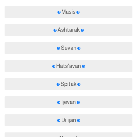
Masis
Ashtarak
Sevan
Hats'avan
Spitak
Ijevan
Dilijan