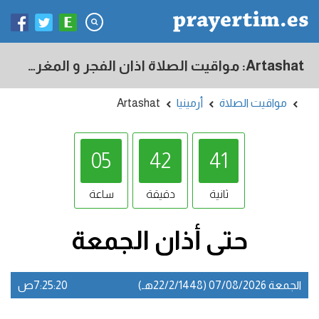
Artashat: مواقيت الصلاة اذان الفجر و المغرب في اليوم - أرمينيا
مواقيت الصلاة
أرمينيا
Artashat
05
42
40
ثانية
دقيقة
ساعة
حتى أذان
الجمعة
الجمعة 07/08/2026 (22/2/1448هـ)
7:25:20ص