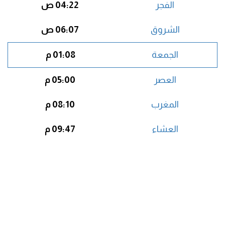
الفجر
04:22 ص
الشروق
06:07 ص
الجمعة
01:08 م
العصر
05:00 م
المغرب
08:10 م
العشاء
09:47 م