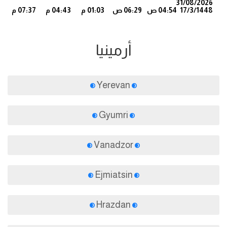
31/08/2026
17/3/1448
04:54 ص
06:29 ص
01:03 م
04:43 م
07:37 م
5
أرمينيا
Yerevan
Gyumri
Vanadzor
Ejmiatsin
Hrazdan