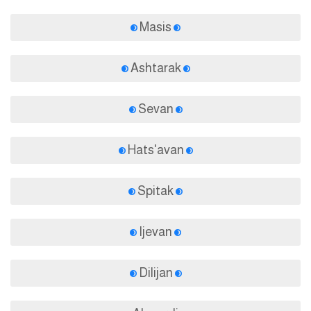
Masis
Ashtarak
Sevan
Hats'avan
Spitak
Ijevan
Dilijan