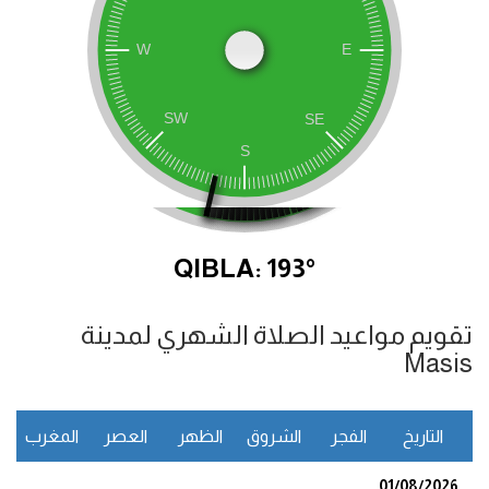
QIBLA: 193°
تقويم مواعيد الصلاة الشهري لمدينة
Masis
التاريخ
الفجر
الشروق
الظهر
العصر
المغرب
ا
01/08/2026