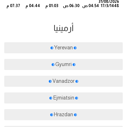
31/08/2026
17/3/1448
04:54 ص
06:30 ص
01:03 م
04:44 م
07:37 م
6
أرمينيا
Yerevan
Gyumri
Vanadzor
Ejmiatsin
Hrazdan