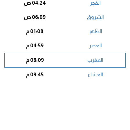
الفجر
04:24 ص
الشروق
06:09 ص
الظهر
01:08 م
العصر
04:59 م
المغرب
08:09 م
العشاء
09:45 م