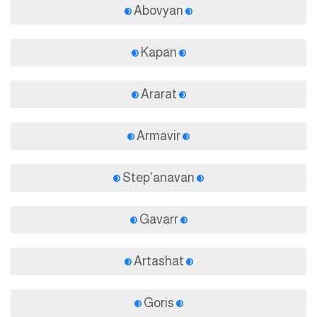
Abovyan
Kapan
Ararat
Armavir
Step'anavan
Gavarr
Artashat
Goris