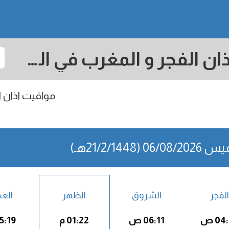
Prato: مواقيت الصلاة اذان الفجر و المغرب في اليوم - إيطاليا
مواقيت اذان ال
06/0 (21/2/1448هـ)
الفجر
الشروق
الظهر
الع
04 ص
06:11 ص
01:22 م
05:19 