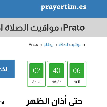
مواقيت الصلاة
إيطاليا
Prato
الخميس 8/2026
02
40
05
ثانية
دقيقة
ساعة
حتى أذان
الظهر
:14