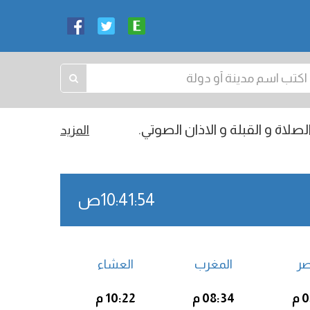
صلاة و القبلة و الاذان الصوتي.
المزيد
10:41:55ص
صر
المغرب
العشاء
م
08:34 م
10:22 م