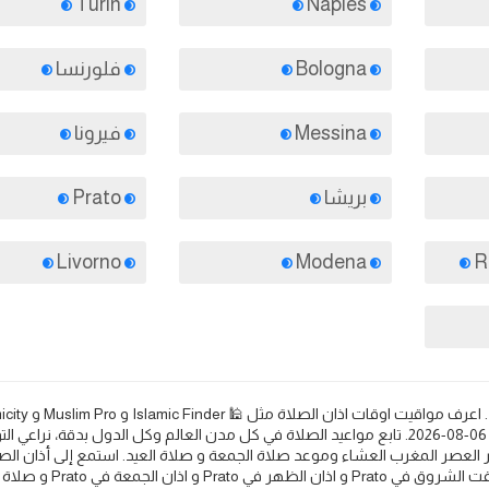
Turin
Naples
Bologna
فلورنسا
Messina
فيرونا
بريشا
Prato
Livorno
Modena
Halal Trip 🕌. مواعيد الصلاة والأذان في Prato في يوم الخميس 06-08-2026. تابع مواعيد الصلاة في كل مدن العالم وكل الدول بدقة، نرا
 العصر المغرب العشاء وموعد صلاة الجمعة و صلاة العيد. استمع إلى أذان الص
واعرف مواعيد الصلاة والأذان لكل من اذان الفجر في Prato و وقت الشروق