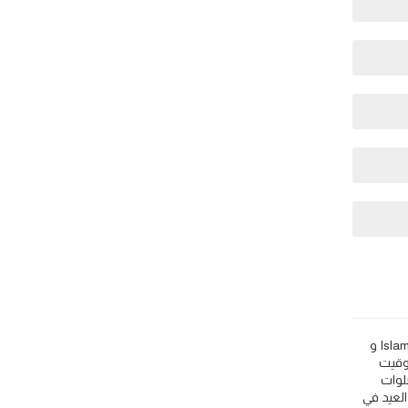
Prato: مواقيت الصلاة اذان الفجر و المغرب في اليوم - إيطاليا 🕌. اعرف مواقيت اوقات اذان الصلاة مثل 🕌 Islamic Finder و Muslim Pro و Islamicity و
عي التوقيت
لوات
 في Prato و اذان الظهر في Prato و اذان الجمعة في Prato و صلاة العيد في