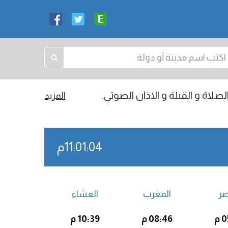
صلاة و القبلة و الاذان الصوتي.
المزيد
11:01:05م
صر
المغرب
العشاء
م
08:46 م
10:39 م