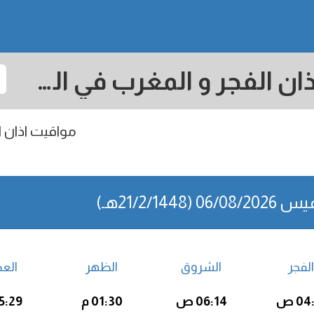
ميلانو: مواقيت الصلاة اذان الفجر و المغرب في اليوم - إيطاليا
مواقيت اذان ال
06/0 (21/2/1448هـ)
الفجر
الشروق
الظهر
الع
04 ص
06:14 ص
01:30 م
05:29 