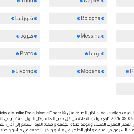
Turin
Naples
Bologna
فلورنسا
Messina
فيرونا
بريشا
Prato
Livorno
Modena
Halal Trip 🕌. مواعيد الصلاة والأذان في ميلانو في يوم الخميس 06-08-2026. تابع مواعيد الصلاة في كل مدن العالم وكل الدول بدقة، نر
 العصر المغرب العشاء وموعد صلاة الجمعة و صلاة العيد. استمع إلى أذان الص
قت الشروق في ميلانو و اذان الظهر في ميلانو و اذان الجمعة في ميلانو و صلاة