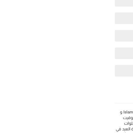
ميلانو: مواقيت الصلاة اذان الفجر و المغرب في اليوم - إيطاليا 🕌. اعرف مواقيت اوقات اذان الصلاة مثل 🕌 Islamic Finder و Muslim Pro و Islamicity و
اعي التوقيت
لوات
 العيد في