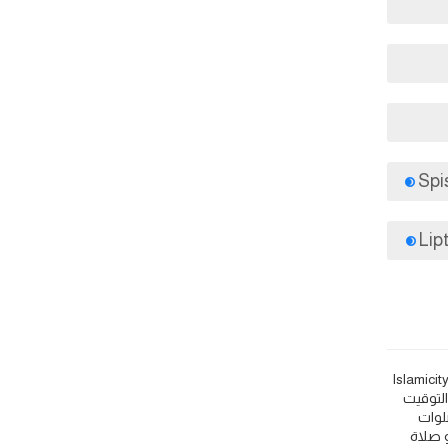
Pre: مواقيت الصلاة اذان الفجر و المغرب في اليوم - سلوفاكيا 🕌. اعرف مواقيت اوقات اذان الصلاة مثل 🕌 Islamic Finder و Muslim Pro و Islamicity
، نراعي التوقيت
لوات
الأذان لكل من اذان الفجر في Presov و وقت الشروق في Presov و اذان الظهر في Presov و اذان الجمعة في Presov و صلاة