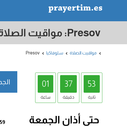
مواقيت الصلاة
سلوفاكيا
Presov
الجمعة /08/2026
01
37
52
ثانية
دقيقة
ساعة
حتى أذان
الجمعة
:59