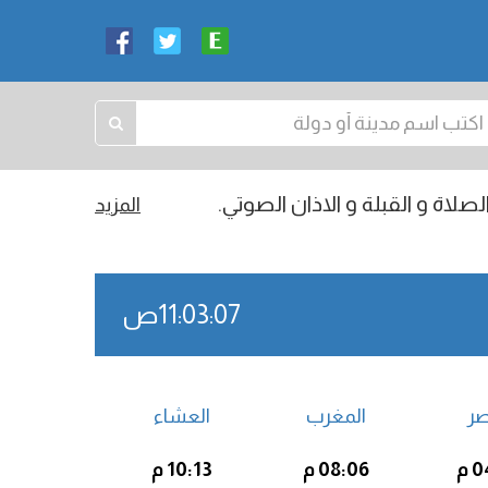
صلاة و القبلة و الاذان الصوتي.
المزيد
11:03:08ص
صر
المغرب
العشاء
 م
08:06 م
10:13 م