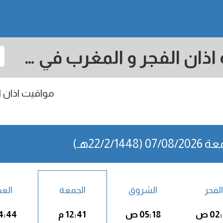
Presov: مواقيت الصلاة اذان الفجر و المغرب في اليوم - سلوفاكيا
مواقيت اذان ال
07 (22/2/1448هـ)
الفجر
الشروق
الجمعة
الع
02 ص
05:18 ص
12:41 م
04:44