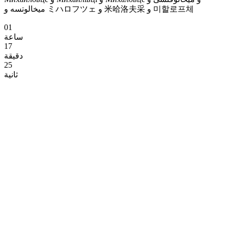
میخالوتسه و ミハロフツェ و 米哈洛夫采 و 미할로프체
01
ساعة
17
دقيقة
25
ثانية