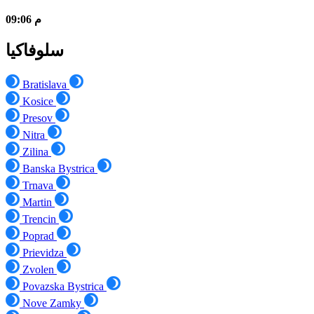
09:06 م
سلوفاكيا
Bratislava
Kosice
Presov
Nitra
Zilina
Banska Bystrica
Trnava
Martin
Trencin
Poprad
Prievidza
Zvolen
Povazska Bystrica
Nove Zamky