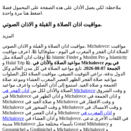
ملاحظة: لكي يعمل الأذان على هذه الصفحة على المحمول فضلا
اضغط هنا مرة واحدة.
مواقيت اذان الصلاة و القبلة و الاذان الصوتي.
المزيد
مواقيت اذان الصلاة و القبلة و الاذان الصوتي. Michalovce: مواقيت
الصلاة اذان الفجر و المغرب في اليوم - سلوفاكيا 🕌. اعرف مواقيت
اوقات اذان الصلاة مثل 🕌 Islamic Finder و Muslim Pro و Islamicity
مواعيد الصلاة والأذان في Michalovce في يوم
و Halal Trip 🕌.
الجمعة 07-08-2026
. تابع مواعيد الصلاة في كل مدن العالم وكل
الدول بدقة، نراعي التوقيت الصيفي، مواقيت الصلاة لكل الصلوات
مواعيد صلاة الفجر الظهر العصر المغرب العشاء وموعد صلاة
الجمعة و صلاة العيد. استمع إلى أذان الصلوات واعرف مواعيد
و وقت الشروق
اذان الفجر في Michalovce
الصلاة والأذان لكل من
في Michalovce و اذان الظهر في Michalovce و اذان الجمعة في
Michalovce و صلاة العيد في Michalovce و وقت الافطار في
Michalovce و وقت السحور في Michalovce و وقت الامساك في
Michalovce و اذان العصر في Michalovce و
اذان المغرب في
و اذان العشاء في Michalovce. في اللغات الأخرى تدعى
Michalovce
مدينة Michalovce بأسماء مختلفة مثل Gorad Mikhalaucy و
Grossmichel و Großmichel و Michalovce و Michalovcė و