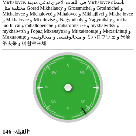
Michalovce. في اللغات الأخرى تدعى مدينة Michalovce بأسماء
مختلفة مثل Gorad Mikhalaucy و Grossmichel و Großmichel و
Michalovce و Michalovcė و Mihalovce و Mikhajlivci و Mikhajlovce
و Mikhalovce و Mixalovtse و Nagymihaly و Nagymihály و mi ha
luo fu cai و mihallopeuche و miharofutsu~e و mykhalwftsy و
mykhalwtsh و Горад Міхалаўцы و Михайловце و Михайлівці و
Михаловце و ميخالوفتسى و میخالوتسه و ミハロフツェ و 米哈
洛夫采 و 미할로프체
القبلة: 146°