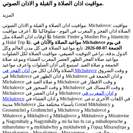
مواقيت اذان الصلاة و القبلة و الاذان الصوتي.
المزيد
مواقيت اذان الصلاة و القبلة و الاذان الصوتي. Michalovce: مواقيت
الصلاة اذان الفجر و المغرب في اليوم - سلوفاكيا 🕌. اعرف مواقيت
اوقات اذان الصلاة مثل 🕌 Islamic Finder و Muslim Pro و Islamicity
مواعيد الصلاة والأذان في Michalovce في يوم
و Halal Trip 🕌.
الجمعة 07-08-2026
. تابع مواعيد الصلاة في كل مدن العالم وكل
الدول بدقة، نراعي التوقيت الصيفي، مواقيت الصلاة لكل الصلوات
مواعيد صلاة الفجر الظهر العصر المغرب العشاء وموعد صلاة
الجمعة و صلاة العيد. استمع إلى أذان الصلوات واعرف مواعيد
و وقت الشروق
اذان الفجر في Michalovce
الصلاة والأذان لكل من
في Michalovce و اذان الظهر في Michalovce و اذان الجمعة في
Michalovce و صلاة العيد في Michalovce و وقت الافطار في
Michalovce و وقت السحور في Michalovce و وقت الامساك في
Michalovce و اذان العصر في Michalovce و
اذان المغرب في
و اذان العشاء في Michalovce. في اللغات الأخرى تدعى
Michalovce
مدينة Michalovce بأسماء مختلفة مثل Gorad Mikhalaucy و
Grossmichel و Großmichel و Michalovce و Michalovcė و
Mihalovce و Mikhajlivci و Mikhajlovce و Mikhalovce و Mixalovtse
و Nagymihaly و Nagymihály و mi ha luo fu cai و mihallopeuche و
miharofutsu~e و mykhalwftsy و mykhalwtsh و Горад Міхалаўцы و
Михайловце و Михайлівці و Михаловце و ميخالوفتسى و