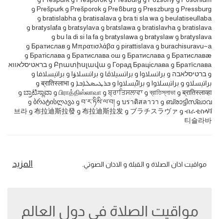
Pressburg و Preszburg و Preßburg و Prešporok و Prešpurk و
beulatiseullaba و bra ti sla wa و bratisalava و bratislabha و
bratislava و bratislavha و bratslawa و bratsylava و bratyslafa و
bratyslava و bratyslaw و bratyslawa و bu la di si la fa و
burachisuravu~a و pirattislava و Μπρατισλάβα و Братислав و
Братиславæ و Братислава و Братислава ош و Братіслава و
Братїслава و Горад Браціслава و Բրատիսլավա و בראטיסלאווא
و ברטיסלאבה و براتسلاوا و براتسیلاڤا و براتىسلاۋا و براتيسلافا و
براتیسلاو و براتیسلاوا و براٹیسلاوا و ܒܪܛܝܣܠܐܒܐ و ब्रातिस्लाभा و
ब्रातिस्लाव्हा و ব্রাতিস্লাভা و ਬ੍ਰਾਤਿਸਲਾਵਾ و பிராத்திஸ்லாவா و ಬ್ರಾಟಿಸ್ಲಾವಾ و
ബ്രാട്ടിസ്‌ലാവ و บราติสลาวา و བ་ར་ཏིསི་ལ་བ། و ბრატისლავა و
ብራቲስላቫ و ブラチスラヴァ و 布拉迪斯拉发 و 布拉迪斯拉發 و 브라
티슬라바
المزيد
مواقيت اذان الصلاة و القبلة و الاذان الصوتي.
مواقيت الصلاة في دول العالم