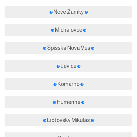
Nove Zamky
Michalovce
Spisska Nova Ves
Levice
Komarno
Humenne
Liptovsky Mikulas