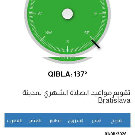
QIBLA: 137°
تقويم مواعيد الصلاة الشهري لمدينة
Bratislava
التاريخ
الفجر
الشروق
الظهر
العصر
المغرب
ا
01/08/2026