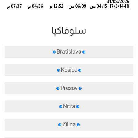
31/08/2026
17/3/1448
04:15 ص
06:09 ص
12:52 م
04:36 م
07:37 م
3
سلوفاكيا
Bratislava
Kosice
Presov
Nitra
Zilina