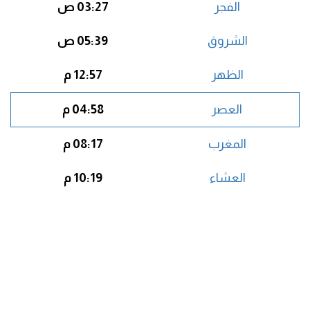
الفجر
03:27 ص
الشروق
05:39 ص
الظهر
12:57 م
العصر
04:58 م
المغرب
08:17 م
العشاء
10:19 م