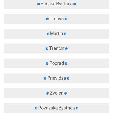
Banska Bystrica
Trnava
Martin
Trencin
Poprad
Prievidza
Zvolen
Povazska Bystrica