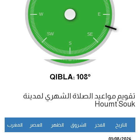
QIBLA: 108°
تقويم مواعيد الصلاة الشهري لمدينة
Houmt Souk
التاريخ
الفجر
الشروق
الظهر
العصر
المغرب
ا
01/08/2026