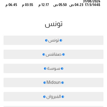
31/08/2026
17/3/1448
04:23 ص
05:50 ص
12:17 م
03:55 م
06:45 م
6
تونس
تونس
صفاقس
سوسة
Midoun
القيروان