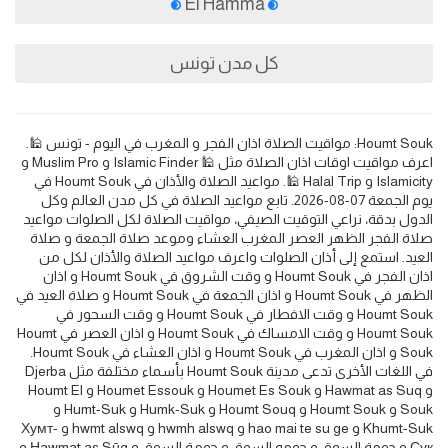
El Hamma
كل مدن تونس
Houmt Souk: مواقيت الصلاة اذان الفجر و المغرب في اليوم - تونس 🕌.
اعرف مواقيت اوقات اذان الصلاة مثل 🕌 Islamic Finder و Muslim Pro و
Islamicity و Halal Trip 🕌. مواعيد الصلاة والأذان في Houmt Souk في
يوم الجمعة 07-08-2026. تابع مواعيد الصلاة في كل مدن العالم وكل
الدول بدقة، نراعي التوقيت الصيفي، مواقيت الصلاة لكل الصلوات مواعيد
صلاة الفجر الظهر العصر المغرب العشاء وموعد صلاة الجمعة و صلاة
العيد. استمع إلى أذان الصلوات واعرف مواعيد الصلاة والأذان لكل من
اذان الفجر في Houmt Souk و وقت الشروق في Houmt Souk و اذان
الظهر في Houmt Souk و اذان الجمعة في Houmt Souk و صلاة العيد في
Houmt Souk و وقت الافطار في Houmt Souk و وقت السحور في
Houmt Souk و وقت الامساك في Houmt Souk و اذان العصر في Houmt
Souk و اذان المغرب في Houmt Souk و اذان العشاء في Houmt Souk.
في اللغات الأخرى تدعى مدينة Houmt Souk بأسماء مختلفة مثل Djerba
و Hawmat as Suq و Houmet Es Souk و Houmet Essouk و Houmt El
Souk و Houmt Souk و Houmt Souq و Humk-Suk و Humt-Suk و
Khumt-Suk و hao mai te su ge و hwmh alswq و hwmt alswq و Хумт-
Сук و حومة السوق و حومه السوق و حومۃ السوق و Ḩawmat as Sūq و