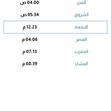
الفجر
04:00 ص
الشروق
05:34 ص
الجمعة
12:23 م
العصر
04:06 م
المغرب
07:13 م
العشاء
08:39 م