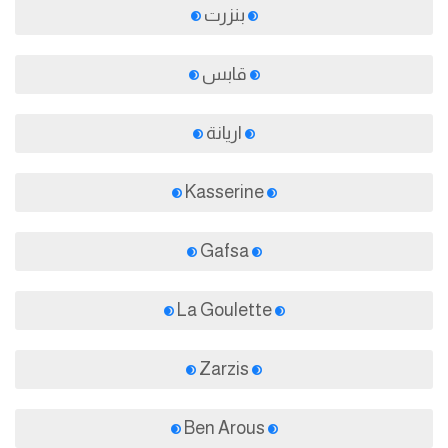
بنزرت
قابس
اريانة
Kasserine
Gafsa
La Goulette
Zarzis
Ben Arous