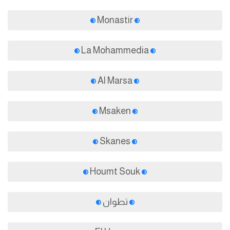
Monastir
La Mohammedia
Al Marsa
Msaken
Skanes
Houmt Souk
تطوان