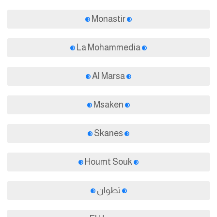
Monastir
La Mohammedia
Al Marsa
Msaken
Skanes
Houmt Souk
تطوان