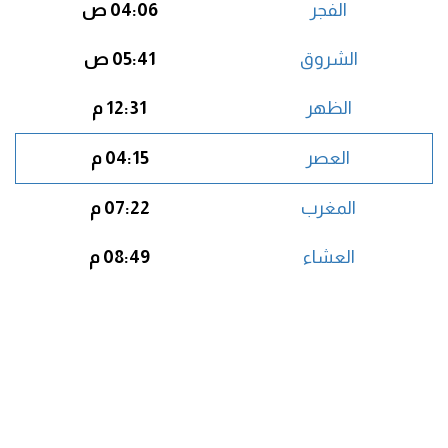
الفجر
04:06 ص
الشروق
05:41 ص
الظهر
12:31 م
العصر
04:15 م
المغرب
07:22 م
العشاء
08:49 م