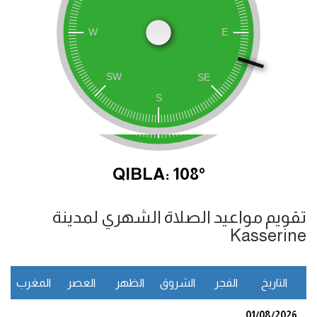
QIBLA: 108°
تقويم مواعيد الصلاة الشهري لمدينة
Kasserine
التاريخ
الفجر
الشروق
الظهر
العصر
المغرب
ا
01/08/2026