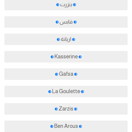
بنزرت
قابس
اريانة
Kasserine
Gafsa
La Goulette
Zarzis
Ben Arous