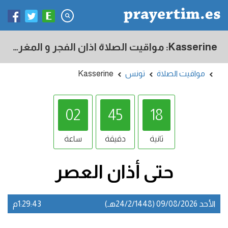
Kasserine: مواقيت الصلاة اذان الفجر و المغرب في اليوم - تونس
مواقيت الصلاة
تونس
Kasserine
02
45
17
ثانية
دقيقة
ساعة
حتى أذان
العصر
الأحد 09/08/2026 (24/2/1448هـ)
1:29:43م