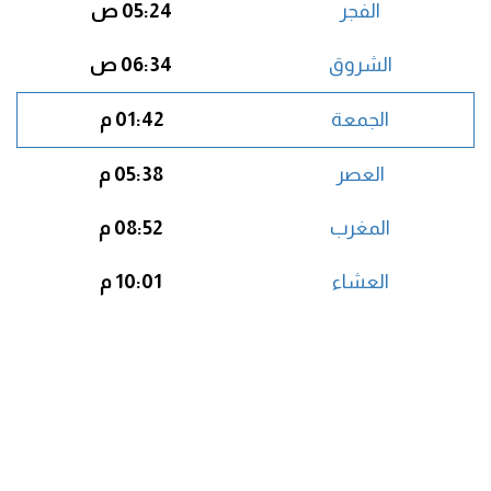
الفجر
05:24 ص
الشروق
06:34 ص
الجمعة
01:42 م
العصر
05:38 م
المغرب
08:52 م
العشاء
10:01 م