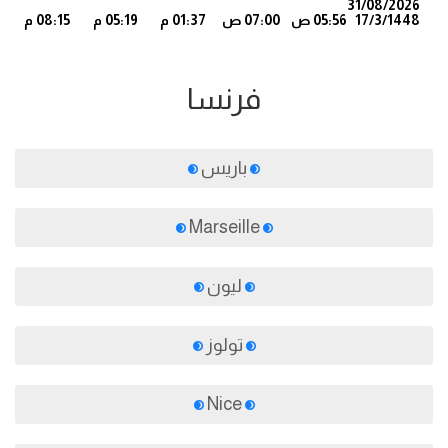
31/08/2026
17/3/1448
05:56 ص
07:00 ص
01:37 م
05:19 م
08:15 م
8
فرنسا
باريس
Marseille
ليون
تولوز
Nice