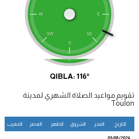
QIBLA: 116°
تقويم مواعيد الصلاة الشهري لمدينة
Toulon
التاريخ
الفجر
الشروق
الظهر
العصر
المغرب
ا
01/08/2026