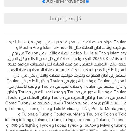
Aix-en-Provence
كل مدن فرنسا
Toulon: مواقيت الصلاة اذان الفجر و المغرب في اليوم - فرنسا 🕌. اعرف
مواقيت اوقات اذان الصلاة مثل 🕌 Islamic Finder و Muslim Pro و
Islamicity و Halal Trip 🕌. مواعيد الصلاة والأذان في Toulon في يوم
الجمعة 07-08-2026. تابع مواعيد الصلاة في كل مدن العالم وكل الدول
بدقة، نراعي التوقيت الصيفي، مواقيت الصلاة لكل الصلوات مواعيد صلاة
الفجر الظهر العصر المغرب العشاء وموعد صلاة الجمعة و صلاة العيد.
استمع إلى أذان الصلوات واعرف مواعيد الصلاة والأذان لكل من اذان
الفجر في Toulon و وقت الشروق في Toulon و اذان الظهر في Toulon
و اذان الجمعة في Toulon و صلاة العيد في Toulon و وقت الافطار في
Toulon و وقت السحور في Toulon و وقت الامساك في Toulon و اذان
العصر في Toulon و اذان المغرب في Toulon و اذان العشاء في Toulon.
في اللغات الأخرى تدعى مدينة Toulon بأسماء مختلفة مثل Gorad Tulon
و Port-la-Montagne و TLN و Telo Martius و Tolo و Tolon و Tolone و
Toló و Tolón و Toulon و Toulon-sur-Mer و Tulon و Tulona و
Tulonas و Tuluni و to~uron و tu lng و tu lun و tulam و tullong و tulom
و tulon و twlwn و Τουλόν و Горад Тулон و Тулон و Տուլոն و טולון و
تولون و طولون و तुलाँ و तुलों و துலோன் و ടൂളാൻ و ตูลง و ტულონი و ト