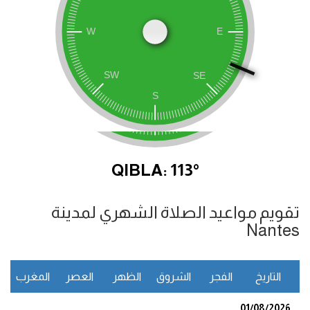
QIBLA: 113°
تقويم مواعيد الصلاة الشهري لمدينة
Nantes
التاريخ
الفجر
الشروق
الظهر
العصر
المغرب
ا
01/08/2026