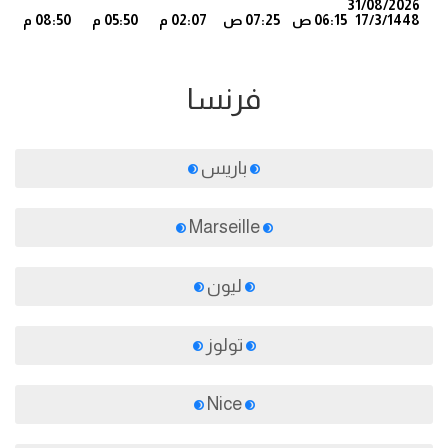
31/08/2026
17/3/1448
06:15 ص
07:25 ص
02:07 م
05:50 م
08:50 م
9
فرنسا
باريس
Marseille
ليون
تولوز
Nice