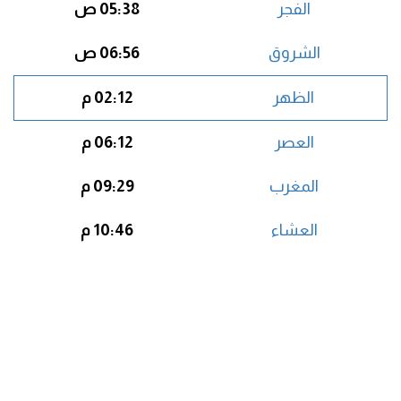
الفجر
05:38 ص
الشروق
06:56 ص
الظهر
02:12 م
العصر
06:12 م
المغرب
09:29 م
العشاء
10:46 م