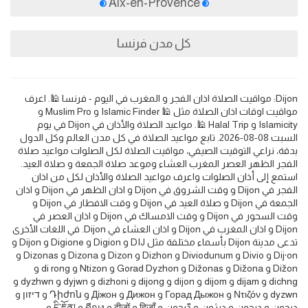
Aix-en-Provence
كل مدن فرنسا
Dijon: مواقيت الصلاة اذان الفجر و المغرب في اليوم - فرنسا 🕌. اعرف
مواقيت اوقات اذان الصلاة مثل 🕌 Islamic Finder و Muslim Pro و
Islamicity و Halal Trip 🕌. مواعيد الصلاة والأذان في Dijon في يوم
السبت 08-08-2026. تابع مواعيد الصلاة في كل مدن العالم وكل الدول
بدقة، نراعي التوقيت الصيفي، مواقيت الصلاة لكل الصلوات مواعيد صلاة
الفجر الظهر العصر المغرب العشاء وموعد صلاة الجمعة و صلاة العيد.
استمع إلى أذان الصلوات واعرف مواعيد الصلاة والأذان لكل من اذان
الفجر في Dijon و وقت الشروق في Dijon و اذان الظهر في Dijon و اذان
الجمعة في Dijon و صلاة العيد في Dijon و وقت الافطار في Dijon و
وقت السحور في Dijon و وقت الامساك في Dijon و اذان العصر في
Dijon و اذان المغرب في Dijon و اذان العشاء في Dijon. في اللغات الأخرى
تدعى مدينة Dijon بأسماء مختلفة مثل DIJ و Digion و Digione و Dijon و
Dij·on و Divio و Diviodunum و Dizhon و Dizon و Dizona و Dizonas و
Dižon و Dižona و Dižonas و Gorad Dyzhon و Ntizon و di rong و
dichng و dijam و dijom و dijon و dijong و dizhoni و dyjwn و dyzhwn و
dyzwn و Ντιζόν و Горад Дыжон و Дижон و Діжон و Դիժոն و דיזון و
ديجون و دیجون و دیژون و ڈیجون و दिजाँ و दीजों و ดีฌง و དི་ཇཱོན། و