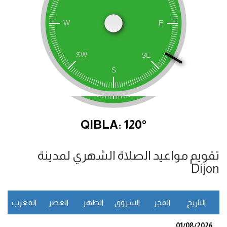
QIBLA: 120°
تقويم مواعيد الصلاة الشهري لمدينة
Dijon
التاريخ
الفجر
الشروق
الظهر
العصر
المغرب
ا
01/08/2026