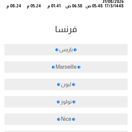
31/08/2026
17/3/1448
05:48 ص
06:58 ص
01:41 م
05:24 م
08:24 م
3
فرنسا
باريس
Marseille
ليون
تولوز
Nice