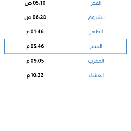
الفجر
05:10 ص
الشروق
06:28 ص
الظهر
01:46 م
العصر
05:46 م
المغرب
09:05 م
العشاء
10:22 م