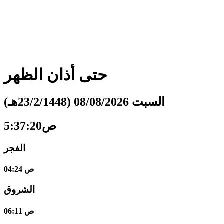
حتى أذان
الظهر
السبت 08/08/2026 (23/2/1448هـ)
5:37:21ص
الفجر
04:24 ص
الشروق
06:11 ص