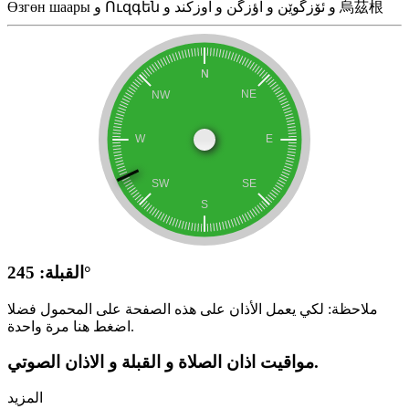
Өзгөн шаары و Ուզգեն و ئۆزگوێن و اؤزگن و اوزکند و 烏茲根
القبلة: 245°
ملاحظة: لكي يعمل الأذان على هذه الصفحة على المحمول فضلا
اضغط هنا مرة واحدة.
مواقيت اذان الصلاة و القبلة و الاذان الصوتي.
المزيد