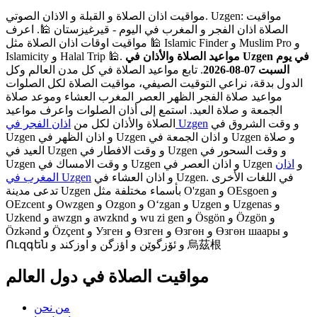
مواقيت اذان الصلاة و القبلة و الاذان الصوتي. Uzgen: مواقيت
الصلاة اذان الفجر و المغرب في اليوم - قيرغيزستان 🕌. اعرف
مواقيت اوقات اذان الصلاة مثل 🕌 Islamic Finder و Muslim Pro و
مواعيد الصلاة والأذان في Uzgen في يوم
Islamicity و Halal Trip 🕌.
السبت 07-08-2026
. تابع مواعيد الصلاة في كل مدن العالم وكل
الدول بدقة، نراعي التوقيت الصيفي، مواقيت الصلاة لكل الصلوات
مواعيد صلاة الفجر الظهر العصر المغرب العشاء وموعد صلاة
الجمعة و صلاة العيد. استمع إلى أذان الصلوات واعرف مواعيد
و وقت الشروق في
اذان الفجر في Uzgen
الصلاة والأذان لكل من
Uzgen و اذان الظهر في Uzgen و اذان الجمعة في Uzgen و صلاة
العيد في Uzgen و وقت الافطار في Uzgen و وقت السحور في
Uzgen و وقت الامساك في Uzgen و اذان العصر في Uzgen و
اذان
و اذان العشاء في Uzgen. في اللغات الأخرى
المغرب في Uzgen
تدعى مدينة Uzgen بأسماء مختلفة مثل O'zgan و OEsgoen و
OEzcent و Owzgen و Ozgon و Oʻzgan و Uzgen و Uzgenas و
Uzkend و awzgn و awzknd و wu zi gen و Ösgön و Özgön و
Özkənd و Özçent و Узген و Өзген و Өзгөн و Өзгөн шаары و
Ուզգեն و ئۆزگوێن و اؤزگن و اوزکند و 烏茲根
مواقيت الصلاة في دول العالم
من نحن