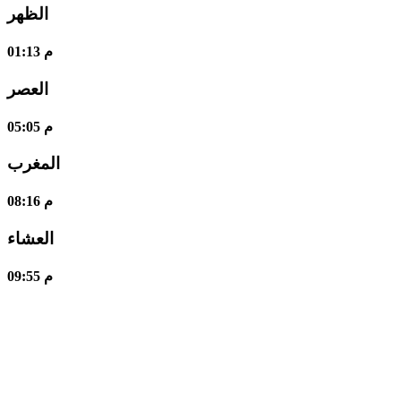
الظهر
01:13 م
العصر
05:05 م
المغرب
08:16 م
العشاء
09:55 م