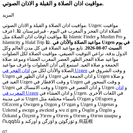
مواقيت اذان الصلاة و القبلة و الاذان الصوتي.
المزيد
مواقيت اذان الصلاة و القبلة و الاذان الصوتي. Uzgen: مواقيت
الصلاة اذان الفجر و المغرب في اليوم - قيرغيزستان 🕌. اعرف
مواقيت اوقات اذان الصلاة مثل 🕌 Islamic Finder و Muslim Pro و
مواعيد الصلاة والأذان في Uzgen في يوم
Islamicity و Halal Trip 🕌.
السبت 07-08-2026
. تابع مواعيد الصلاة في كل مدن العالم وكل
الدول بدقة، نراعي التوقيت الصيفي، مواقيت الصلاة لكل الصلوات
مواعيد صلاة الفجر الظهر العصر المغرب العشاء وموعد صلاة
الجمعة و صلاة العيد. استمع إلى أذان الصلوات واعرف مواعيد
و وقت الشروق في
اذان الفجر في Uzgen
الصلاة والأذان لكل من
Uzgen و اذان الظهر في Uzgen و اذان الجمعة في Uzgen و صلاة
العيد في Uzgen و وقت الافطار في Uzgen و وقت السحور في
Uzgen و وقت الامساك في Uzgen و اذان العصر في Uzgen و
اذان
و اذان العشاء في Uzgen. في اللغات الأخرى
المغرب في Uzgen
تدعى مدينة Uzgen بأسماء مختلفة مثل O'zgan و OEsgoen و
OEzcent و Owzgen و Ozgon و Oʻzgan و Uzgen و Uzgenas و
Uzkend و awzgn و awzknd و wu zi gen و Ösgön و Özgön و
Özkənd و Özçent و Узген و Өзген و Өзгөн و Өзгөн шаары و
Ուզգեն و ئۆزگوێن و اؤزگن و اوزکند و 烏茲根
07