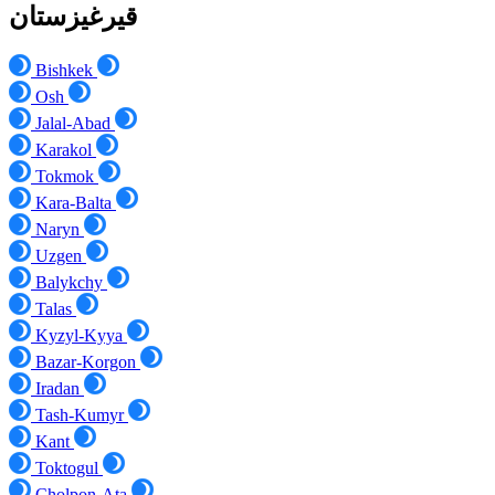
قيرغيزستان
Bishkek
Osh
Jalal-Abad
Karakol
Tokmok
Kara-Balta
Naryn
Uzgen
Balykchy
Talas
Kyzyl-Kyya
Bazar-Korgon
Iradan
Tash-Kumyr
Kant
Toktogul
Cholpon-Ata