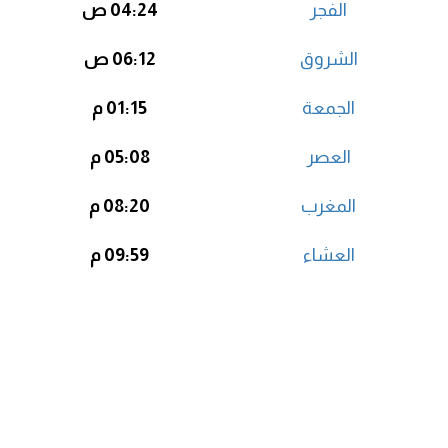
الفجر
04:24 ص
الشروق
06:12 ص
الجمعة
01:15 م
العصر
05:08 م
المغرب
08:20 م
العشاء
09:59 م