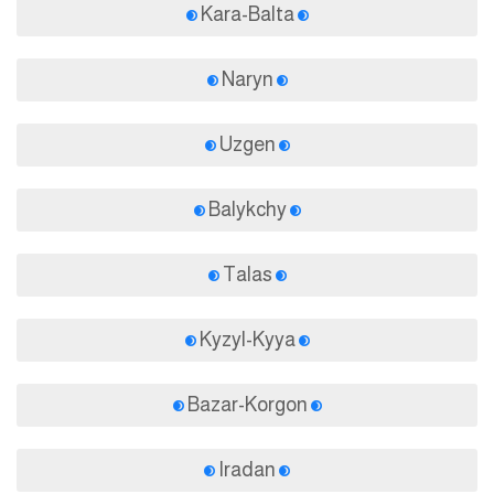
Kara-Balta
Naryn
Uzgen
Balykchy
Talas
Kyzyl-Kyya
Bazar-Korgon
Iradan