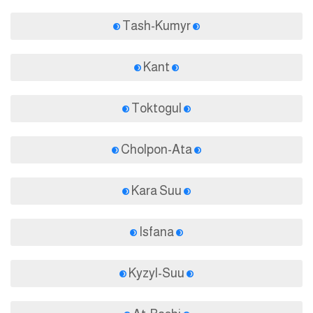
Tash-Kumyr
Kant
Toktogul
Cholpon-Ata
Kara Suu
Isfana
Kyzyl-Suu