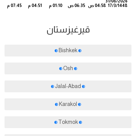
31/08/2026
17/3/1448
04:58 ص
06:35 ص
01:10 م
04:51 م
07:45 م
6
قيرغيزستان
Bishkek
Osh
Jalal-Abad
Karakol
Tokmok