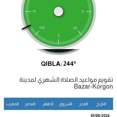
QIBLA: 244°
تقويم مواعيد الصلاة الشهري لمدينة
Bazar-Korgon
التاريخ
الفجر
الشروق
الظهر
العصر
المغرب
ا
01/08/2026