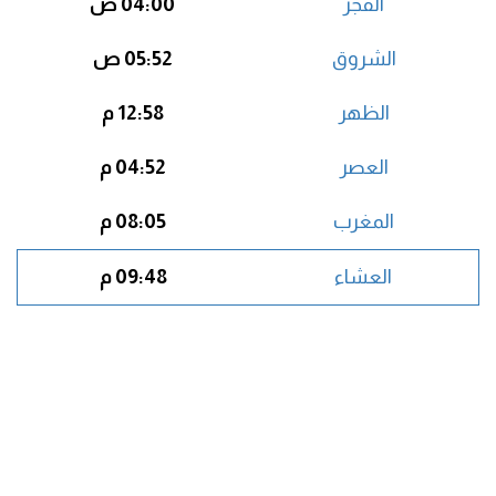
الفجر
04:00 ص
الشروق
05:52 ص
الظهر
12:58 م
العصر
04:52 م
المغرب
08:05 م
العشاء
09:48 م