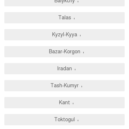
Balykchy
Talas
Kyzyl-Kyya
Bazar-Korgon
Iradan
Tash-Kumyr
Kant
Toktogul