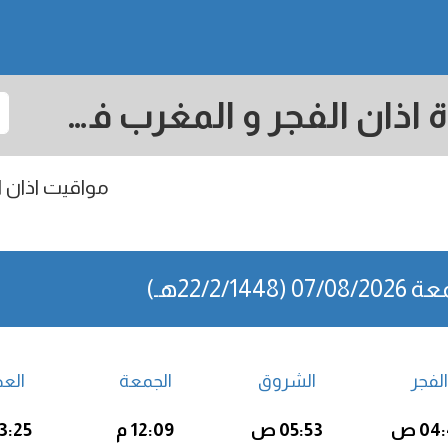
Kampot: مواقيت الصلاة اذان الفجر و المغرب في اليوم - كمبوديا
مواقيت اذان ال
07 (22/2/1448هـ)
الفجر
الشروق
الجمعة
الع
04 ص
05:53 ص
12:09 م
03:25 