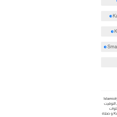
ت الصلاة اذان الفجر و المغرب في اليوم - كمبوديا 🕌. اعرف مواقيت اوقات اذان الصلاة مثل 🕌 Islamic Finder و Muslim Pro و Islamicity
قة، نراعي التوقيت
لوات
واعرف مواعيد الصلاة والأذان لكل من اذان الفجر في Kampot و وقت الشروق في Kampot و اذان الظهر في Kampot و اذان الجمعة في Kampot و صلاة