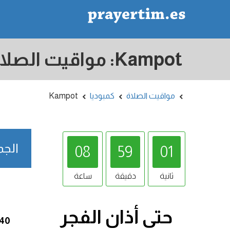
مواقيت الصلاة
كمبوديا
Kampot
الجمعة /08/2026
08
59
00
ثانية
دقيقة
ساعة
حتى أذان
الفجر
:40