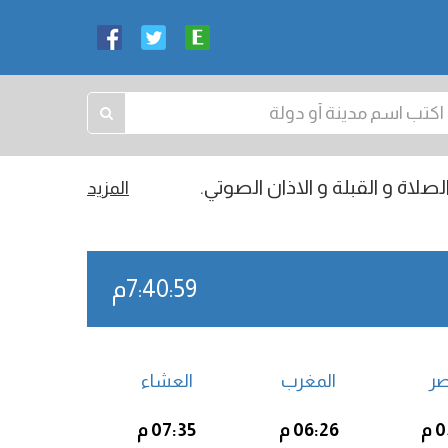
صلاة و القبلة و الاذان الصوتي.
المزيد
7:41:00م
صر
المغرب
العشاء
م
06:26 م
07:35 م