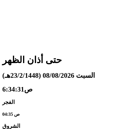
حتى أذان
الظهر
السبت 08/08/2026 (23/2/1448هـ)
6:34:32ص
الفجر
04:35 ص
الشروق