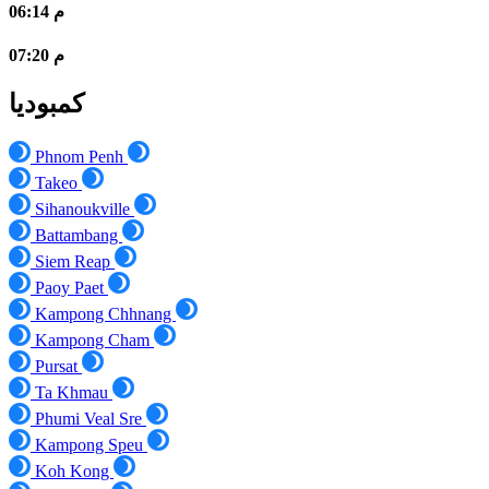
06:14 م
07:20 م
كمبوديا
Phnom Penh
Takeo
Sihanoukville
Battambang
Siem Reap
Paoy Paet
Kampong Chhnang
Kampong Cham
Pursat
Ta Khmau
Phumi Veal Sre
Kampong Speu
Koh Kong