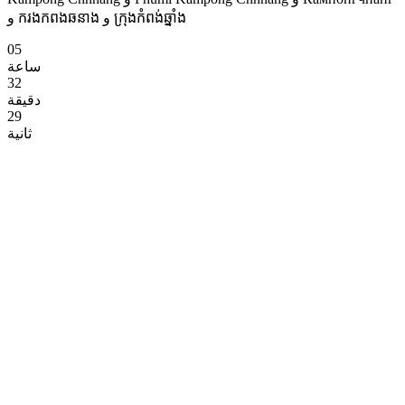
و ករងកពងឆនាង و ក្រុងកំពង់ឆ្នាំង
05
ساعة
32
دقيقة
28
ثانية