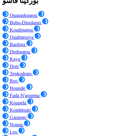
بوركينا فاسو
Ouagadougou
Bobo-Dioulasso
Koudougou
Ouahigouya
Banfora
Dedougou
Kaya
Dori
Tenkodogo
Reo
Hounde
Fada N'gourma
Koupela
Kombissiri
Garango
Nouna
Leo