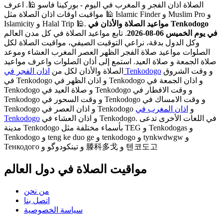
الصلاة اذان الفجر و المغرب في اليوم - بوركينا فاسو 🕌. اعرف
مواقيت اوقات اذان الصلاة مثل 🕌 Islamic Finder و Muslim Pro و
مواعيد الصلاة والأذان في Tenkodogo
Islamicity و Halal Trip 🕌.
في يوم الخميس 06-08-2026
. تابع مواعيد الصلاة في كل مدن العالم
وكل الدول بدقة، نراعي التوقيت الصيفي، مواقيت الصلاة لكل
الصلوات مواعيد صلاة الفجر الظهر العصر المغرب العشاء وموعد
صلاة الجمعة و صلاة العيد. استمع إلى أذان الصلوات واعرف مواعيد
و وقت الشروق
اذان الفجر في Tenkodogo
الصلاة والأذان لكل من
في Tenkodogo و اذان الظهر في Tenkodogo و اذان الجمعة في
Tenkodogo و صلاة العيد في Tenkodogo و وقت الافطار في
Tenkodogo و وقت السحور في Tenkodogo و وقت الامساك في
Tenkodogo و اذان العصر في Tenkodogo و
اذان المغرب في
و اذان العشاء في Tenkodogo. في اللغات الأخرى تدعى
Tenkodogo
مدينة Tenkodogo بأسماء مختلفة مثل TEG و Tenkodogas و
Tenkodogo و teng ke duo ge و tenkodogo و tynkwdwgw و
Тенкодого و تینکودوگو و 滕科多戈 و 텐코도고
مواقيت الصلاة في دول العالم
من نحن
اتصل بنا
سياسة الخصوصية