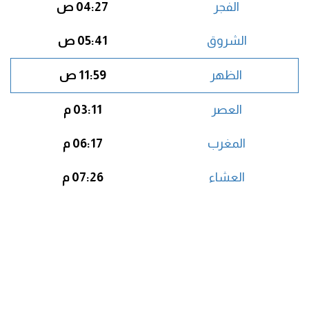
الفجر
04:27 ص
الشروق
05:41 ص
الظهر
11:59 ص
العصر
03:11 م
المغرب
06:17 م
العشاء
07:26 م