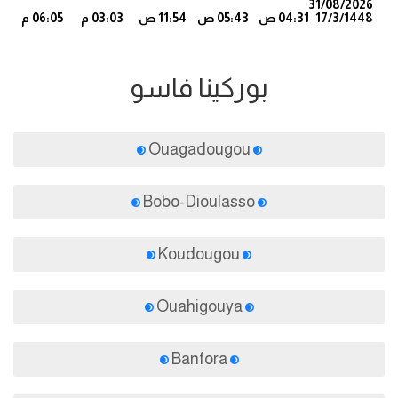
31/08/2026
17/3/1448
04:31 ص
05:43 ص
11:54 ص
03:03 م
06:05 م
2
بوركينا فاسو
Ouagadougou
Bobo-Dioulasso
Koudougou
Ouahigouya
Banfora