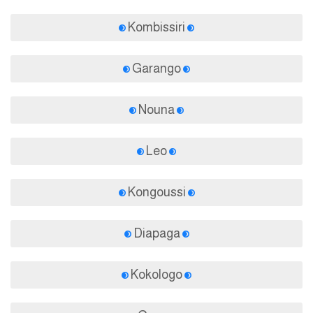
Kombissiri
Garango
Nouna
Leo
Kongoussi
Diapaga
Kokologo