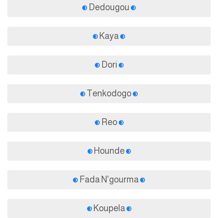
Dedougou
Kaya
Dori
Tenkodogo
Reo
Hounde
Fada N'gourma
Koupela