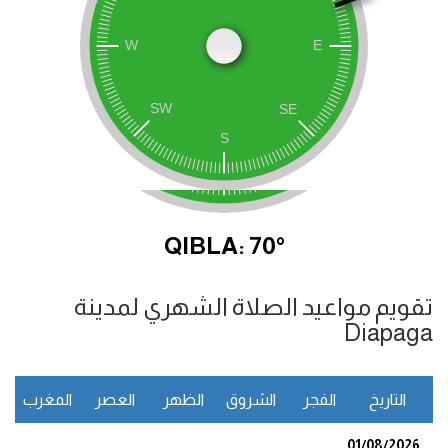
QIBLA: 70°
تقويم مواعيد الصلاة الشهري لمدينة
Diapaga
التاريخ
الفجر
الشروق
الظهر
العصر
المغرب
ا
01/08/2026