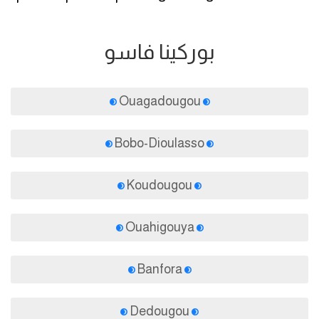
بوركينا فاسو
Ouagadougou
Bobo-Dioulasso
Koudougou
Ouahigouya
Banfora
Dedougou