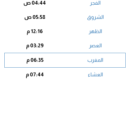
الفجر
04:44 ص
الشروق
05:58 ص
الظهر
12:16 م
العصر
03:29 م
المغرب
06:35 م
العشاء
07:44 م