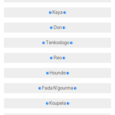
Kaya
Dori
Tenkodogo
Reo
Hounde
Fada N'gourma
Koupela