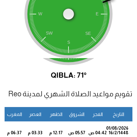
QIBLA: 71°
تقويم مواعيد الصلاة الشهري لمدينة Reo
التاريخ
الفجر
الشروق
الظهر
العصر
المغرب
ا
01/08/2026
16/2/1448
04:42 ص
05:57 ص
12:17 م
03:33 م
06:37 م
7