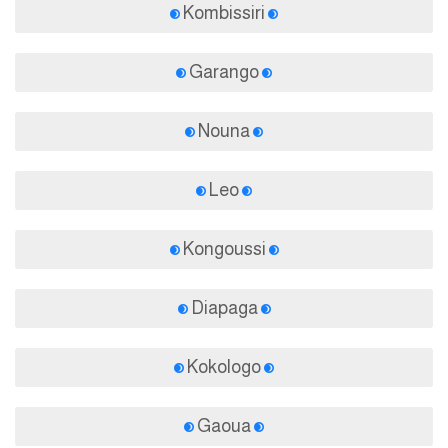
Kombissiri
Garango
Nouna
Leo
Kongoussi
Diapaga
Kokologo
Gaoua