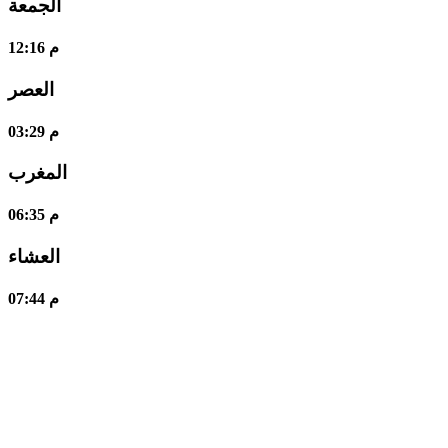
الجمعة
12:16 م
العصر
03:29 م
المغرب
06:35 م
العشاء
07:44 م