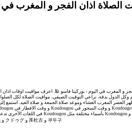
Ko: مواقيت الصلاة اذان الفجر و المغرب ف
لم وكل الدول بدقة، نراعي التوقيت الصيفي، مواقيت الصلاة لكل الصلو
هر العصر المغرب العشاء وموعد صلاة الجمعة و صلاة العيد. استمع إل
kudo~ugu و kudugu و kwdwgw و Кудугу و کؤدؤگؤ و کودوگو و คูดูกู و クドゥグ و 库杜古 و 쿠두구