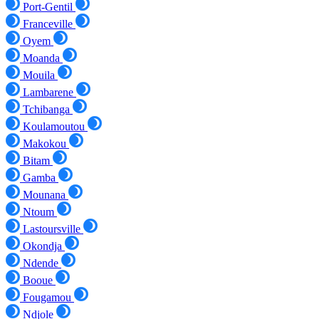
Port-Gentil
Franceville
Oyem
Moanda
Mouila
Lambarene
Tchibanga
Koulamoutou
Makokou
Bitam
Gamba
Mounana
Ntoum
Lastoursville
Okondja
Ndende
Booue
Fougamou
Ndjole