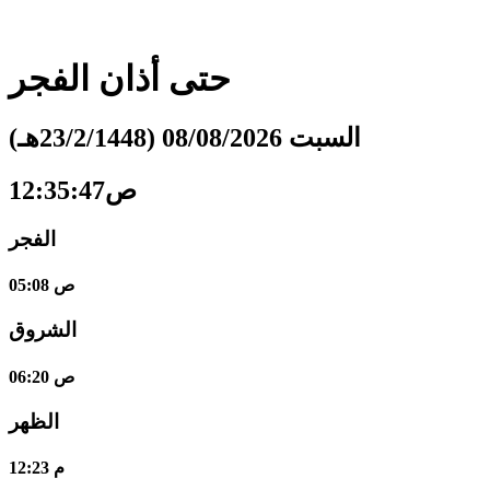
حتى أذان
الفجر
السبت 08/08/2026 (23/2/1448هـ)
12:35:48ص
الفجر
05:08 ص
الشروق
06:20 ص
الظهر
12:23 م