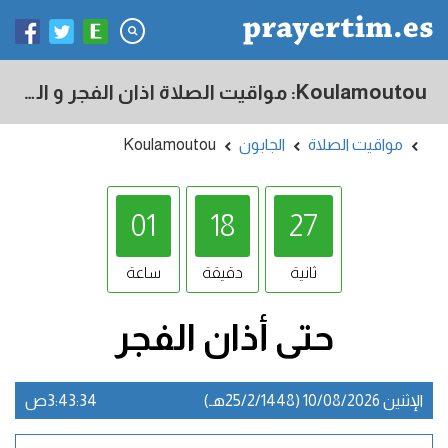
Koulamoutou: مواقيت الصلاة اذان الفجر و المغرب في اليوم - الجابون
مواقيت الصلاة
الجابون
Koulamoutou
01
18
26
ثانية
دقيقة
ساعة
حتى أذان
الفجر
الإثنين 10/08/2026 (25/2/1448هـ)
3:43:34ص