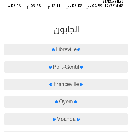
31/08/2026
17/3/1448
04:59 ص
06:08 ص
12:11 م
03:26 م
06:15 م
9
الجابون
Libreville
Port-Gentil
Franceville
Oyem
Moanda