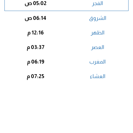
الفجر
05:02 ص
الشروق
06:14 ص
الظهر
12:16 م
العصر
03:37 م
المغرب
06:19 م
العشاء
07:25 م