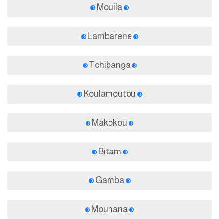
Mouila
Lambarene
Tchibanga
Koulamoutou
Makokou
Bitam
Gamba
Mounana