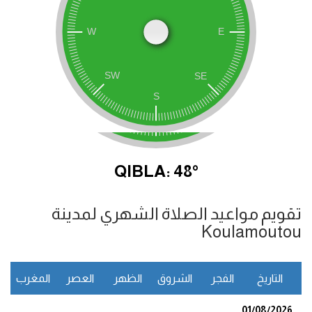
QIBLA: 48°
تقويم مواعيد الصلاة الشهري لمدينة
Koulamoutou
التاريخ
الفجر
الشروق
الظهر
العصر
المغرب
ا
01/08/2026