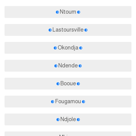
Ntoum
Lastoursville
Okondja
Ndende
Booue
Fougamou
Ndjole