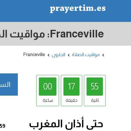
مواقيت الصلاة
الجابون
Franceville
السبت 8/08/2026
00
17
54
ثانية
دقيقة
ساعة
حتى أذان
المغرب
:59