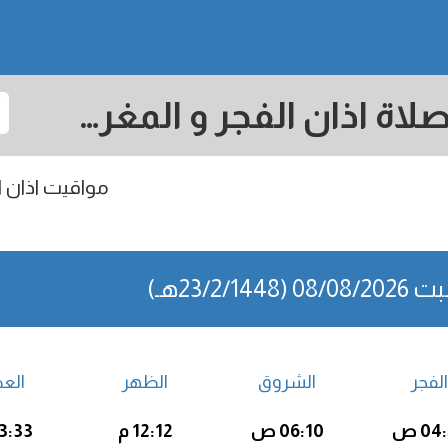
Franceville: مواقيت الصلاة اذان الفجر و المغرب في اليوم - الجابون
مواقيت اذان ال
0 (23/2/1448هـ)
الفجر
الشروق
الظهر
الع
04 ص
06:10 ص
12:12 م
03:33 