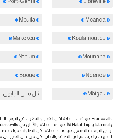
Port-Gentil
Libreville
Mouila
Moanda
Makokou
Koulamoutou
Ntoum
Mounana
Booue
Ndende
Mbigou
كل مدن الجابون
نراعي التوقيت الصيفي، مواقيت الصلاة لكل الصلوات مواعيد صلا