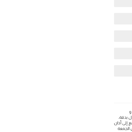
مواقيت الصلاة اذان الفجر و المغرب في اليوم - الجابون 🕌. اعرف مواقيت اوقات اذان الصلاة مثل 🕌 Islamic Finder و Muslim Pro و
عالم وكل الدول بدقة،
 إلى أذان
 Franceville و وقت الشروق في Franceville و اذان الظهر في Franceville و اذان الجمعة