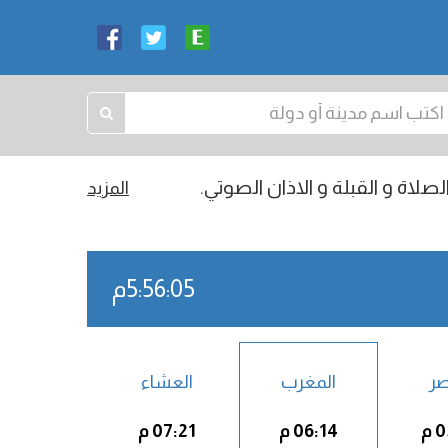
صلاة و القبلة و الاذان الصوتي.
المزيد
5:56:06م
صر
المغرب
العشاء
م
06:14 م
07:21 م