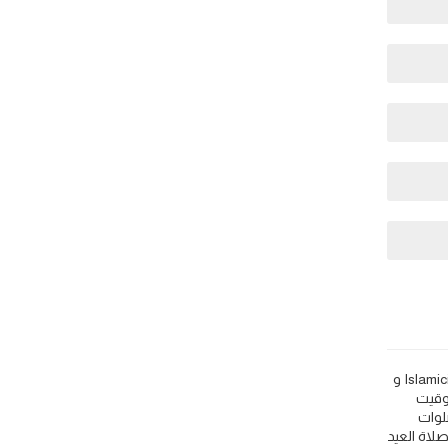
Booue: مواقيت الصلاة اذان الفجر و المغرب في اليوم - الجابون 🕌. اعرف مواقيت اوقات اذان الصلاة مثل 🕌 Islamic Finder و Muslim Pro و Islamicity و
عي التوقيت
لوات
 لكل من اذان الفجر في Booue و وقت الشروق في Booue و اذان الظهر في Booue و اذان الجمعة في Booue و صلاة العيد