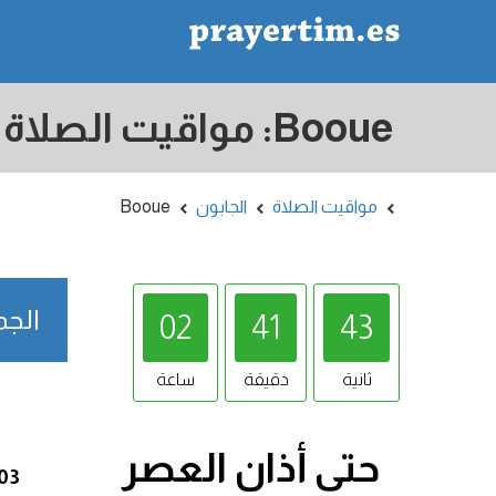
مواقيت الصلاة
الجابون
Booue
الجمعة /08/2026
02
41
42
ثانية
دقيقة
ساعة
حتى أذان
العصر
:03