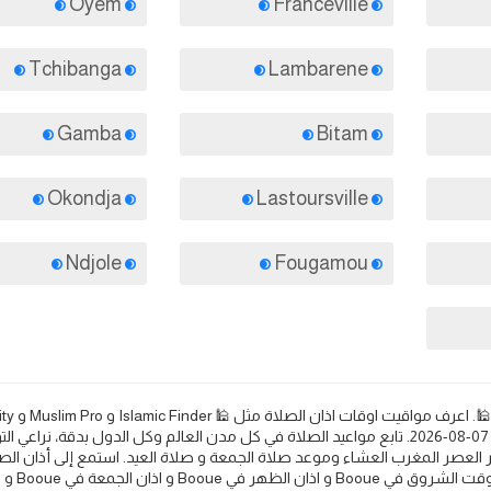
Oyem
Franceville
Tchibanga
Lambarene
Gamba
Bitam
Okondja
Lastoursville
Ndjole
Fougamou
Halal Trip 🕌. مواعيد الصلاة والأذان في Booue في يوم الجمعة 07-08-2026. تابع مواعيد الصلاة في كل مدن العالم وكل الدول بدقة، نرا
 العصر المغرب العشاء وموعد صلاة الجمعة و صلاة العيد. استمع إلى أذان الص
واعرف مواعيد الصلاة والأذان