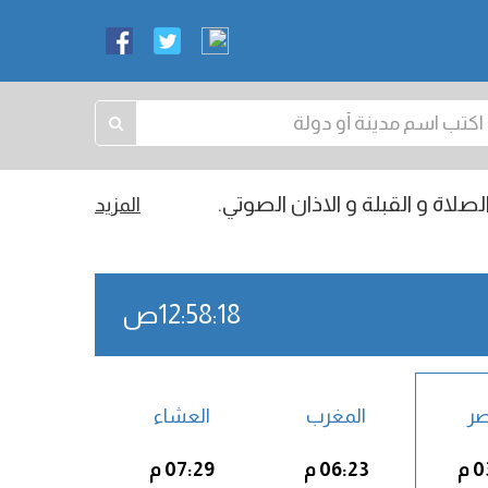
صلاة و القبلة و الاذان الصوتي.
المزيد
12:58:18ص
صر
المغرب
العشاء
 م
06:23 م
07:29 م