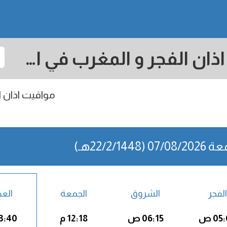
Booue: مواقيت الصلاة اذان الفجر و المغرب في اليوم - الجابون
مواقيت اذان ال
07 (22/2/1448هـ)
الفجر
الشروق
الجمعة
الع
05 ص
06:15 ص
12:18 م
03:40