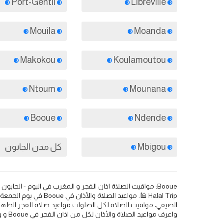
Port-Gentil
Libreville
Mouila
Moanda
Makokou
Koulamoutou
Ntoum
Mounana
Booue
Ndende
Mbigou
كل مدن الجابون
الصيفي، مواقيت الصلاة لكل الصلوات مواعيد صلاة الفجر الظهر