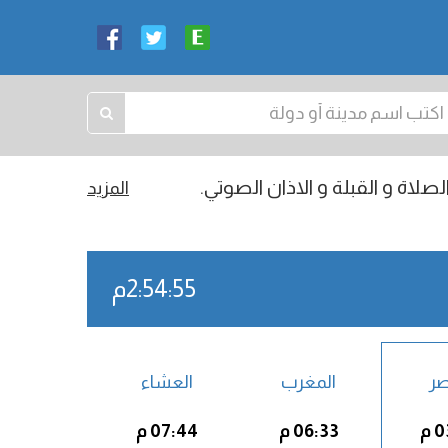
صلاة و القبلة و الاذان الصوتي.
المزيد
2:54:56م
صر
المغرب
العشاء
 م
06:33 م
07:44 م