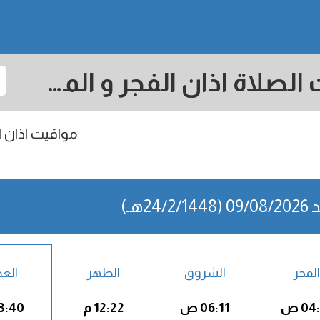
Kota Kinabalu: مواقيت الصلاة اذان الفجر و المغرب في اليوم - ماليزيا
مواقيت اذان ال
24/2/1هـ)
الفجر
الشروق
الظهر
الع
04 ص
06:11 ص
12:22 م
03:40